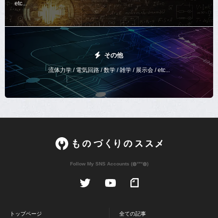
etc...
その他
流体力学 / 電気回路 / 数学 / 雑学 / 展示会 / etc...
Follow My SNS Accounts (◍ᐡᐤᐡ◍)
トップページ
全ての記事