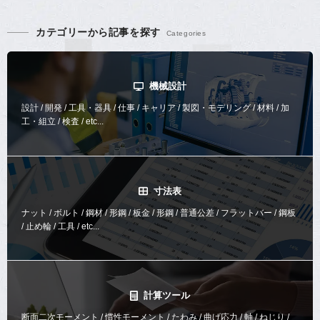
カテゴリーから記事を探す
機械設計
設計 / 開発 / 工具・器具 / 仕事 / キャリア / 製図・モデリング / 材料 / 加
工・組立 / 検査 / etc...
寸法表
ナット / ボルト / 鋼材 / 形鋼 / 板金 / 形鋼 / 普通公差 / フラットバー / 鋼板
/ 止め輪 / 工具 / etc...
計算ツール
断面二次モーメント / 慣性モーメント / たわみ / 曲げ応力 / 軸 / ねじり /