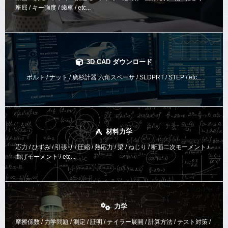
座屈 / キー強度 / 歯車 / etc...
3D CAD ダウンロード
ボルト / ナット / 廣杉計器 六角スペーサ / SLDPRT / STEP / etc...
材料力学
応力 / ひずみ / 引張り / 圧縮 / 熱応力 / 梁 / ねじり /
断面二次モーメント /
曲げモーメント /
etc...
力学
摩擦係数 / 力学問題 / 測定 / 証明 / テイラー展開 / 計算方法 /
テスト対策 /