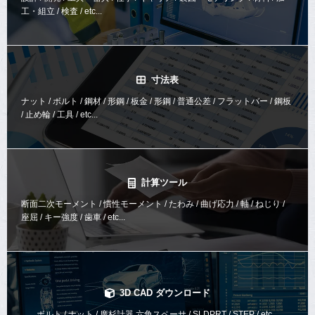
工・組立 / 検査 / etc...
寸法表
ナット / ボルト / 鋼材 / 形鋼 / 板金 / 形鋼 / 普通公差 / フラットバー / 鋼板
/ 止め輪 / 工具 / etc...
計算ツール
断面二次モーメント / 慣性モーメント / たわみ / 曲げ応力 / 軸 / ねじり /
座屈 / キー強度 / 歯車 / etc...
3D CAD ダウンロード
ボルト / ナット / 廣杉計器 六角スペーサ / SLDPRT / STEP / etc...