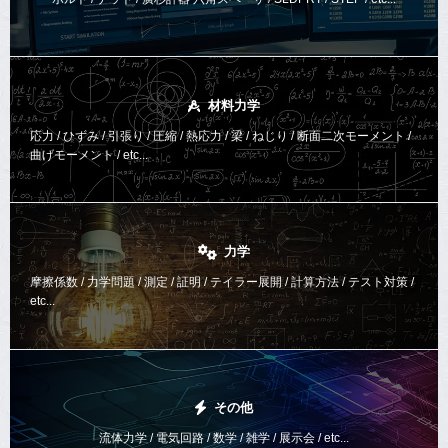
材料力学
応力 / ひずみ / 引張り / 圧縮 / 熱応力 / 梁 / ねじり /
断面二次モーメント /
曲げモーメント /
etc...
力学
摩擦係数 / 力学問題 / 測定 / 証明 / テイラー展開 / 計算方法 /
テスト対策 /
etc...
その他
流体力学 / 電気回路 / 数学 / 雑学 / 展示会 / etc...