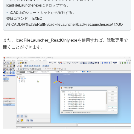
IcadFileLauncher.exeにドロップする。
iCAD上のショートカットから実行する。
登録コマンド「;EXEC
/%ICADDIR%\USER\BIN\IcadFileLauncher\IcadFileLauncher.exe/ @GO」
また、IcadFileLauncher_ReadOnly.exeを使用すれば、読取専用で
開くことができます。