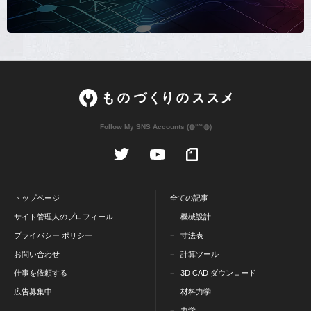
Follow My SNS Accounts (◍ᐡᐤᐡ◍)
トップページ
全ての記事
サイト管理人のプロフィール
機械設計
プライバシー ポリシー
寸法表
お問い合わせ
計算ツール
仕事を依頼する
3D CAD ダウンロード
広告募集中
材料力学
力学