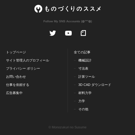
Follow My SNS Accounts (◍ᐡᐤᐡ◍)
トップページ
全ての記事
サイト管理人のプロフィール
機械設計
プライバシー ポリシー
寸法表
お問い合わせ
計算ツール
仕事を依頼する
3D CAD ダウンロード
広告募集中
材料力学
力学
その他
© Monozukuri no Susume