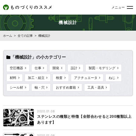
メニュー
機械設計
ホーム
>
全ての記事
>
機械設計
「機械設計」の小カテゴリー
空圧機器
仕事
開発
設計
製図・モデリング
材料
加工・組立
検査
アクチュエータ
ねじ
シール材
軸・穴
おすすめ書籍
工具・器具
2020.01.08
ステンレスの種類と特徴【全部合わせると200種類以上
あります】
2020.01.06