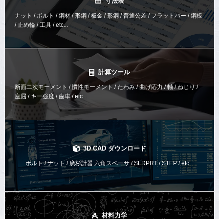
寸法表
ナット / ボルト / 鋼材 / 形鋼 / 板金 / 形鋼 / 普通公差 / フラットバー / 鋼板
/ 止め輪 / 工具 / etc...
計算ツール
断面二次モーメント / 慣性モーメント / たわみ / 曲げ応力 / 軸 / ねじり /
座屈 / キー強度 / 歯車 / etc...
3D CAD ダウンロード
ボルト / ナット / 廣杉計器 六角スペーサ / SLDPRT / STEP / etc...
材料力学