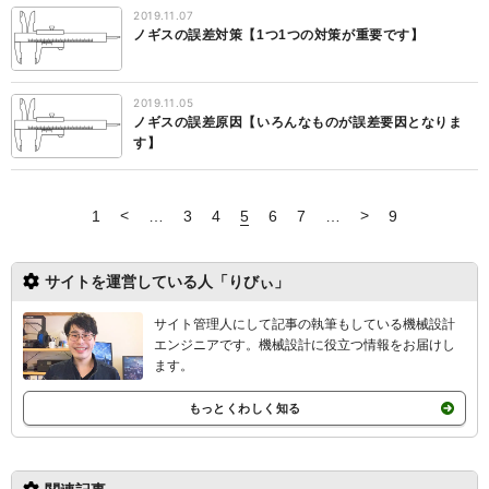
2019.11.07
ノギスの誤差対策【1つ1つの対策が重要です】
2019.11.05
ノギスの誤差原因【いろんなものが誤差要因となりま
す】
<
>
1
…
3
4
5
6
7
…
9
サイトを運営している人「りびぃ」
サイト管理人にして記事の執筆もしている機械設計
エンジニアです。機械設計
に役立つ情報をお届けし
ます。
もっとくわしく知る