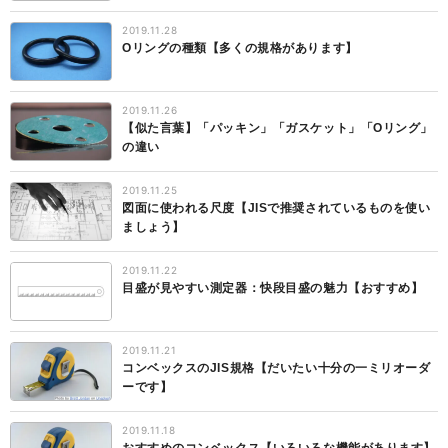
2019.11.28
Oリングの種類【多くの規格があります】
2019.11.26
【似た言葉】「パッキン」「ガスケット」「Oリング」
の違い
2019.11.25
図面に使われる尺度【JISで推奨されているものを使い
ましょう】
2019.11.22
目盛が見やすい測定器：快段目盛の魅力【おすすめ】
2019.11.21
コンベックスのJIS規格【だいたい十分の一ミリオーダ
ーです】
2019.11.18