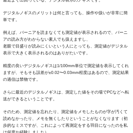
最近よく出回っている、デジタル表示のノギスです。
デジタルノギスのメリットは何と言っても、操作や扱いが非常に簡
単です。
例えば、バーニアを読まなくても測定値が表示されるので、バーニ
アの読み方がわからない素人でも扱えますし、
老眼で目盛りが読みにくいという人にとっても、測定値がデジタル
表示で大きく表示されるのはありがたいです。
精度の良いデジタルノギスは1/100mm単位で測定値を表示してくれ
ますが、そもそも誤差が±0.02〜0.03mm程度はあるので、測定結果
の過信は禁物です。
さらに最近のデジタルノギスは、測定した値をその場でPCなどへ転
送ができるということです。
そのため、測定値を忘れたり、測定値をメモしたものが字が汚くて
読めなかったり、メモを無くしたりということがなくなります（初
歩的なミスですが、これによって再測定をする羽目になったのを私
は何度か経験しました）。