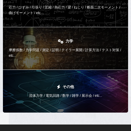
応力 / ひずみ / 引張り / 圧縮 / 熱応力 / 梁 / ねじり /
断面二次モーメント /
曲げモーメント /
etc...
力学
摩擦係数 / 力学問題 / 測定 / 証明 / テイラー展開 / 計算方法 /
テスト対策 /
etc...
その他
流体力学 / 電気回路 / 数学 / 雑学 / 展示会 / etc...