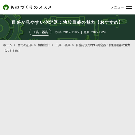
メニュー
目盛が見やすい測定器：快段目盛の魅力【おすすめ】
工具・器具
投稿:
2019/11/22
更新:
2022/8/24
ホーム
>
全ての記事
>
機械設計
>
工具・器具
>
目盛が見やすい測定器：快段目盛の魅力
【おすすめ】