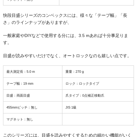
快段目盛シリーズのコンベックスには、様々な「テープ幅」「長
さ」のラインナップがありますが、
一般家庭やDIYなどで使用する分には、3.5 mあれば十分事足りま
す。
目盛が読みやすいだけでなく、オートロックなのも嬉しい点です。
最大測定長：5.0 m
重量：270 g
テープ幅：19 mm
ロック：ロックタイプ
目盛：両面目盛
爪タイプ：0点補正移動爪
455mmピッチ：無し
JIS 1級
マグネット：無し
このシリーズには、目盛を読みやすくするための細かい機能がいく