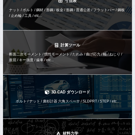
寸法表
ナット / ボルト / 鋼材 / 形鋼 / 板金 / 形鋼 / 普通公差 / フラットバー / 鋼板
/ 止め輪 / 工具 / etc...
計算ツール
断面二次モーメント / 慣性モーメント / たわみ / 曲げ応力 / 軸 / ねじり /
座屈 / キー強度 / 歯車 / etc...
3D CAD ダウンロード
ボルト / ナット / 廣杉計器 六角スペーサ / SLDPRT / STEP / etc...
材料力学