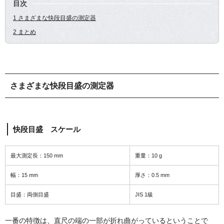
目次
1 さまざまな快段目盛の測定器
2 まとめ
さまざまな快段目盛の測定器
快段目盛 スケール
最大測定長：150 mm
重量：10 g
幅：15 mm
厚さ：0.5 mm
目盛：両側目盛
JIS 1級
一番の特徴は、直尺の端の一部が折れ曲がっているということで