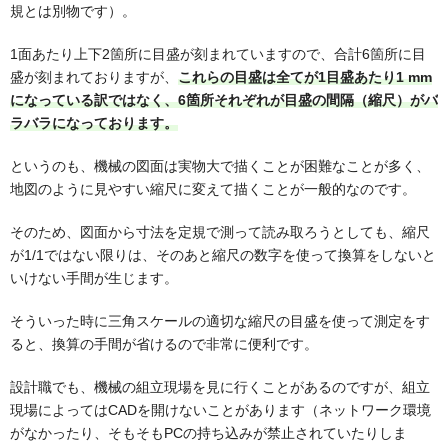
規とは別物です）。
1面あたり上下2箇所に目盛が刻まれていますので、合計6箇所に目
盛が刻まれておりますが、
これらの目盛は全てが1目盛あたり1 mm
になっている訳ではなく、6箇所それぞれが目盛の間隔（縮尺）がバ
ラバラになっております。
というのも、機械の図面は実物大で描くことが困難なことが多く、
地図のように見やすい縮尺に変えて描くことが一般的なのです。
そのため、図面から寸法を定規で測って読み取ろうとしても、縮尺
が1/1ではない限りは、そのあと縮尺の数字を使って換算をしないと
いけない手間が生じます。
そういった時に三角スケールの適切な縮尺の目盛を使って測定をす
ると、換算の手間が省けるので非常に便利です。
設計職でも、機械の組立現場を見に行くことがあるのですが、組立
現場によってはCADを開けないことがあります（ネットワーク環境
がなかったり、そもそもPCの持ち込みが禁止されていたりしま