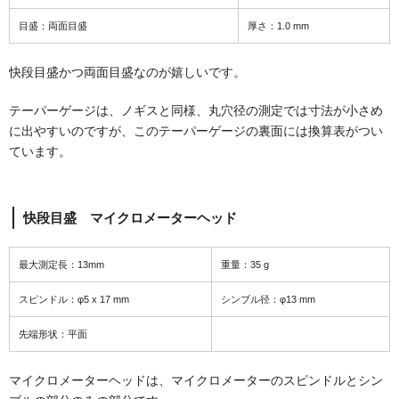
目盛：両面目盛
厚さ：1.0 mm
快段目盛かつ両面目盛なのが嬉しいです。
テーパーゲージは、ノギスと同様、丸穴径の測定では寸法が小さめ
に出やすいのですが、このテーパーゲージの裏面には換算表がつい
ています。
快段目盛 マイクロメーターヘッド
最大測定長：13mm
重量：35 g
スピンドル：φ5 x 17 mm
シンブル径：φ13 mm
先端形状：平面
マイクロメーターヘッドは、マイクロメーターのスピンドルとシン