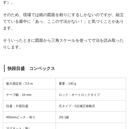
す）。
そのため、現場では紙の図面を頼りにするしかないのですが、組立
てている最中に「あっ、ここの寸法がない！」と気づくことがあり
ます。
そういったときに図面から三角スケールを使って寸法を読み取った
りします。
快段目盛 コンベックス
最大測定長：3.5 m
重量：140 g
テープ幅：16 mm
ロック：オートロックタイプ
目盛：片面目盛
爪タイプ：0点補正移動爪
455mmピッチ：有り
JIS 1級
マグネット：無し