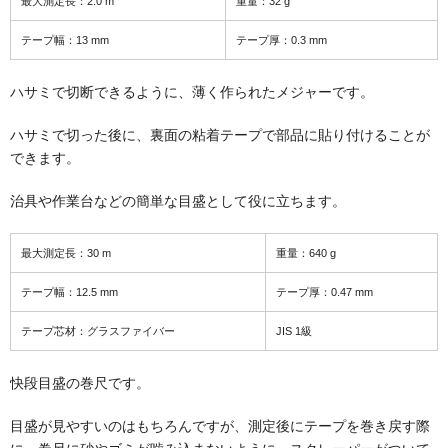
最大測定長：2.0 m
重量：32 g
テープ幅：13 mm
テープ厚：0.3 mm
ハサミで切断できるように、薄く作られたメジャーです。
ハサミで切った後に、裏面の粘着テープで部品に貼り付けることが
できます。
治具や作業台などの簡単な目盛として役に立ちます。
最大測定長：30 m
重量：640 g
テープ幅：12.5 mm
テープ厚：0.47 mm
テープ芯材：グラスファイバー
JIS 1級
快段目盛の巻尺です。
目盛が見やすいのはもちろんですが、測定後にテープを巻き戻す際