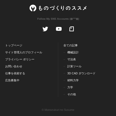
Follow My SNS Accounts (◍ᐡᐤᐡ◍)
トップページ
全ての記事
サイト管理人のプロフィール
機械設計
プライバシー ポリシー
寸法表
お問い合わせ
計算ツール
仕事を依頼する
3D CAD ダウンロード
広告募集中
材料力学
力学
その他
© Monozukuri no Susume