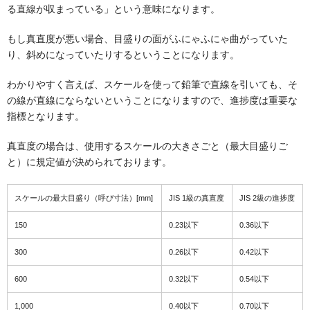
る直線が収まっている」という意味になります。
もし真直度が悪い場合、目盛りの面がふにゃふにゃ曲がっていた
り、斜めになっていたりするということになります。
わかりやすく言えば、スケールを使って鉛筆で直線を引いても、そ
の線が直線にならないということになりますので、進捗度は重要な
指標となります。
真直度の場合は、使用するスケールの大きさごと（最大目盛りご
と）に規定値が決められております。
スケールの最大目盛り（呼び寸法）[mm]
JIS 1級の真直度
JIS 2級の進捗度
150
0.23以下
0.36以下
300
0.26以下
0.42以下
600
0.32以下
0.54以下
1,000
0.40以下
0.70以下