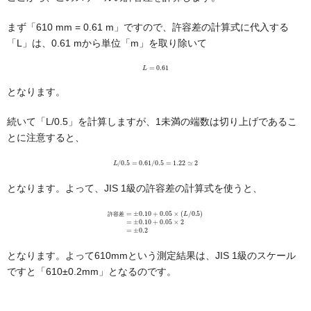
まず「610 mm = 0.61 m」ですので、許容差の計算式に代入する
「L」は、0.61 mから単位「m」を取り除いて
L
=
0.61
となります。
続いて「L/0.5」を計算しますが、1未満の端数は切り上げであるこ
とに注意すると、
L
/
0.5
=
0.61
/
0.5
=
1.22
≃
2
となります。よって、JIS 1級の許容差の計算式を使うと、
許
容
差
=
±
0.10
+
0.05
×
(
L
/
0.5
)
=
±
0.10
+
0.05
×
2
=
±
0.2
許
容
差
となります。よって610mmという測定結果は、JIS 1級のスケール
ですと「610±0.2mm」となるのです。