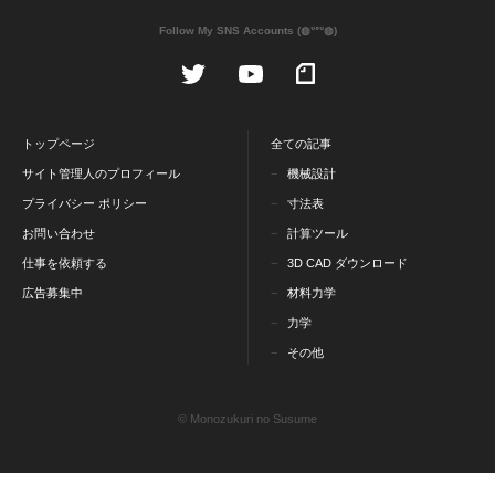
Follow My SNS Accounts (◍ᐡᐤᐡ◍)
トップページ
全ての記事
サイト管理人のプロフィール
機械設計
プライバシー ポリシー
寸法表
お問い合わせ
計算ツール
仕事を依頼する
3D CAD ダウンロード
広告募集中
材料力学
力学
その他
© Monozukuri no Susume