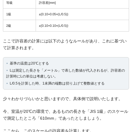
等級
許容差[mm]
1級
±{0.10+0.05×(L/0.5)}
2級
±{0.10+0.10×(L/0.5)}
ここで許容差の計算には以下のようなルールがあり、これに基づい
て計算されます。
基準の温度は20℃とする
Lは測定した長さを「メートル」で表した数値が代入されるが、許容差の
計算時にLの単位は考慮しない。
L/0.5を計算した時、1未満の端数は切り上げて整数値とする
少々わかりづらいかと思いますので、具体例で説明いたします。
今、室温が20℃の環境で、あるものの長さを「JIS 1級」のスケール
で測定したところ「610mm」であったとしましょう。
ここから、このスケールの許容差を計算します。