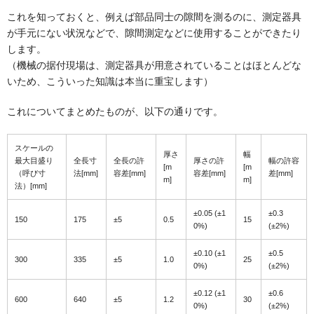
これを知っておくと、例えば部品同士の隙間を測るのに、測定器具
が手元にない状況などで、隙間測定などに使用することができたり
します。
（機械の据付現場は、測定器具が用意されていることはほとんどな
いため、こういった知識は本当に重宝します）
これについてまとめたものが、以下の通りです。
スケールの
厚さ
幅
最大目盛り
全長寸
全長の許
厚さの許
幅の許容
[m
[m
（呼び寸
法[mm]
容差[mm]
容差[mm]
差[mm]
m]
m]
法）[mm]
±0.05 (±1
±0.3
150
175
±5
0.5
15
0%)
(±2%)
±0.10 (±1
±0.5
300
335
±5
1.0
25
0%)
(±2%)
±0.12 (±1
±0.6
600
640
±5
1.2
30
0%)
(±2%)