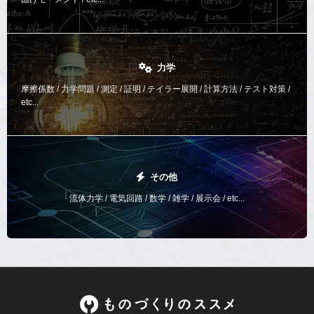
力学
摩擦係数 / 力学問題 / 測定 / 証明 / テイラー展開 / 計算方法 /
テスト対策 /
etc...
その他
流体力学 / 電気回路 / 数学 / 雑学 / 展示会 / etc...