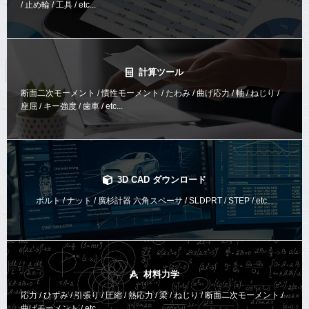
/ 止め輪 / 工具 / etc...
計算ツール
断面二次モーメント / 慣性モーメント / たわみ / 曲げ応力 / 軸 / ねじり /
座屈 / キー強度 / 歯車 / etc...
3D CAD ダウンロード
ボルト / ナット / 廣杉計器 六角スペーサ / SLDPRT / STEP / etc...
材料力学
応力 / ひずみ / 引張り / 圧縮 / 熱応力 / 梁 / ねじり /
断面二次モーメント /
曲げモーメント /
etc...