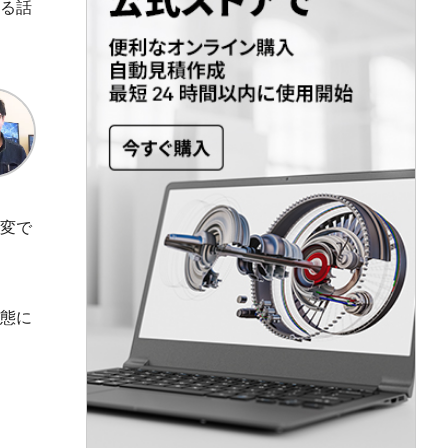
る話
変で
態に