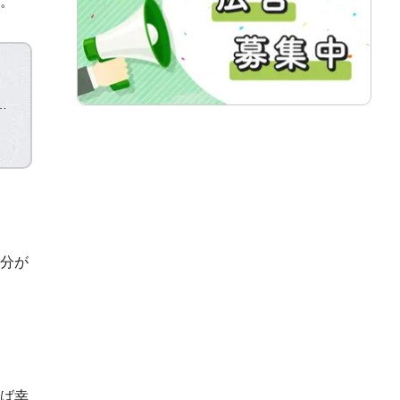
。
る
分が
ば幸