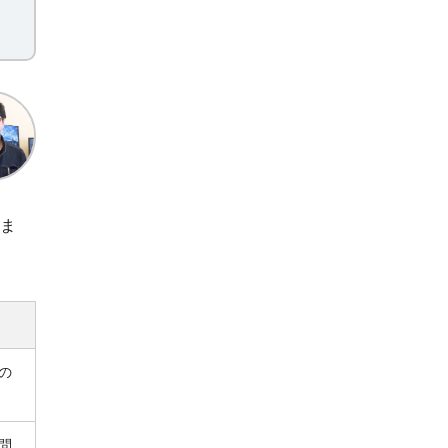
ま
の
問