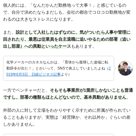
個人的には、「なんだかんだ勤務地って大事！」と感じているの
で、自分で決めたならまだしも、会社の都合でコロコロ勤務地が変
わるのは大きなストレスになります。
また、
設計として入社したはずなのに、気がついたら人事や管理に
回されたり、最悪は従業員を自主退職に追いやるための部署（追い
出し部屋）への異動といったケース
もあります。
化学メーカーのカネカなんかは、「育休から復帰した途端に転
勤辞令が出た！」とかいって、SNSで炎上していましたよね（
2
019年6月3日 日経ビジネス記事
より）
一方でベンチャーだと、
そもそも事業所が1箇所しかないことも普通
ですし、部署の種類もほとんどないので、基本異動がありません
。
外部の人に対して立場をわかりやすく示すために所属が作られてい
ることもありますが、実態は「経営陣か、それ以外か」ぐらいの差
しかありません。