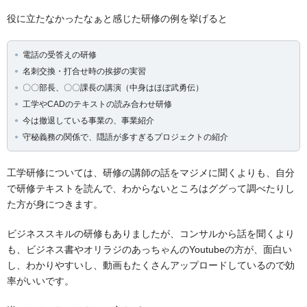
役に立たなかったなぁと感じた研修の例を挙げると
電話の受答えの研修
名刺交換・打合せ時の挨拶の実習
〇〇部長、〇〇課長の講演（中身はほぼ武勇伝）
工学やCADのテキストの読み合わせ研修
今は撤退している事業の、事業紹介
守秘義務の関係で、隠語が多すぎるプロジェクトの紹介
工学研修については、研修の講師の話をマジメに聞くよりも、自分
で研修テキストを読んで、わからないところはググって調べたりし
た方が身につきます。
ビジネススキルの研修もありましたが、コンサルから話を聞くより
も、ビジネス書やオリラジのあっちゃんのYoutubeの方が、面白い
し、わかりやすいし、動画もたくさんアップロードしているので効
率がいいです。