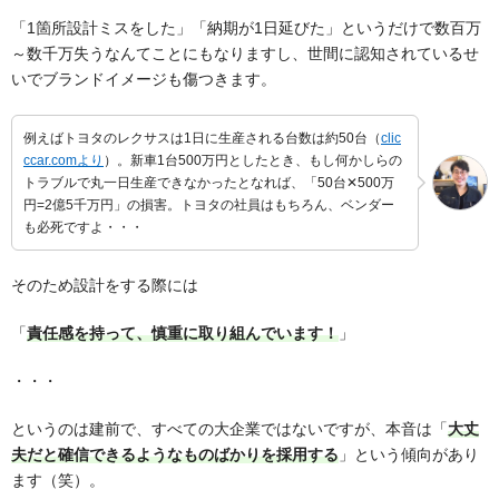
「1箇所設計ミスをした」「納期が1日延びた」というだけで数百万
～数千万失うなんてことにもなりますし、世間に認知されているせ
いでブランドイメージも傷つきます。
例えばトヨタのレクサスは1日に生産される台数は約50台（
clic
ccar.comより
）。新車1台500万円としたとき、もし何かしらの
トラブルで丸一日生産できなかったとなれば、「50台✕500万
円=2億5千万円」の損害。トヨタの社員はもちろん、ベンダー
も必死ですよ・・・
そのため設計をする際には
「
責任感を持って、慎重に取り組んでいます！
」
・・・
というのは建前で、すべての大企業ではないですが、本音は「
大丈
夫だと確信できるようなものばかりを採用する
」という傾向があり
ます（笑）。