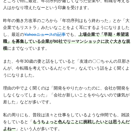
ところで特に最近、年功序列が厳しくなった企業や、転職を考える
人はかなり増えたなーという印象を受けます。
昨年の働き方改革のごろから「年功序列はもう終わった」とか「大
企業でもリストラ」みたいなことをよく耳にするようになりました
し、最近の
Yahooニュースの記事
でも、
上場企業で「早期・希望退
職」を募集している企業が90社でリーマンショックに次ぐ大きな規
模
にまでなっています。
また、今年30歳の妻と話をしていると「友達の〇〇ちゃんの旦那さ
んが、今転職を考えているんだってー」なんていう話をよく聞くよ
うになりました。
理由の中でよく聞くのは「開発をやりたかったのに、会社が開発を
しなくなってしまった」「会社が新しいことをやらないので嫌気が
差した」などが多いです。
私の周りにも、普段は淡々と仕事をしているような仲間でも、雑談
をしていると「
もうちょっと色んなことに挑戦したいとは思うんだ
よねー
」という人が多いです。