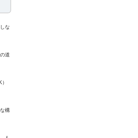
しな
の道
K）
な構
。も