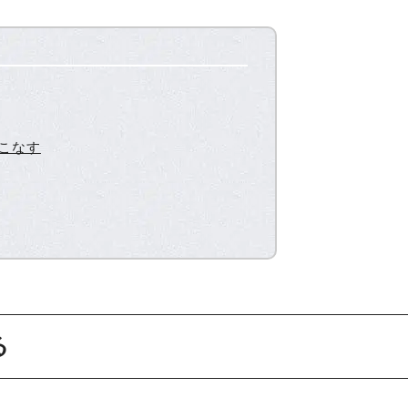
こなす
る