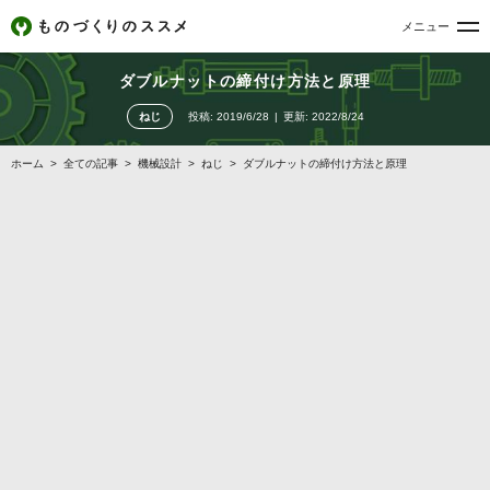
メニュー
ダブルナットの締付け方法と原理
ねじ
投稿:
2019/6/28
更新:
2022/8/24
ホーム
>
全ての記事
>
機械設計
>
ねじ
>
ダブルナットの締付け方法と原理