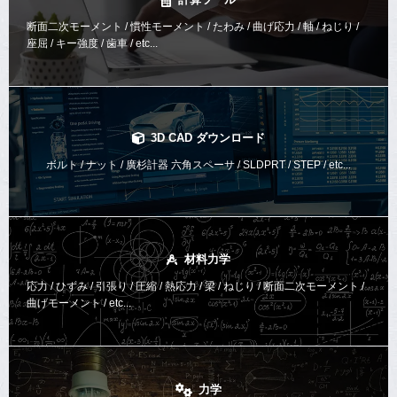
断面二次モーメント / 慣性モーメント / たわみ / 曲げ応力 / 軸 / ねじり /
座屈 / キー強度 / 歯車 / etc...
3D CAD ダウンロード
ボルト / ナット / 廣杉計器 六角スペーサ / SLDPRT / STEP / etc...
材料力学
応力 / ひずみ / 引張り / 圧縮 / 熱応力 / 梁 / ねじり /
断面二次モーメント /
曲げモーメント /
etc...
力学