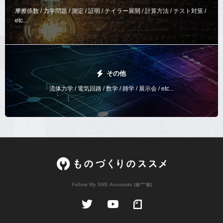
摩擦係数 / 力学問題 / 測定 / 証明 / テイラー展開 / 計算方法 /
テスト対策 /
etc...
その他
流体力学 / 電気回路 / 数学 / 雑学 / 展示会 / etc...
Follow My SNS Accounts (◍ᐡᐤᐡ◍)