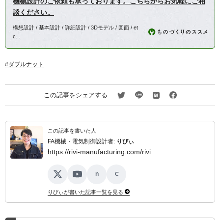
機械設計のご依頼も承っております。こちらからお気軽にご相
談ください。
構想設計 / 基本設計 / 詳細設計 / 3Dモデル / 図面 / et
c...
ダブルナット
この記事をシェアする
この記事を書いた人
FA機械・電気制御設計者:
りびぃ
https://rivi-manufacturing.com/rivi
n
C
X
YouTube
note
ココナラ
りびぃが書いた記事一覧を見る