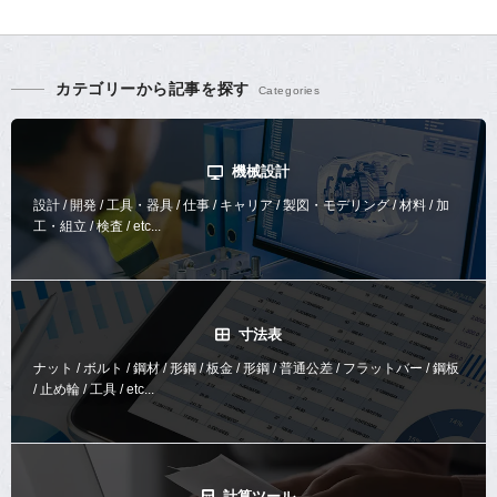
カテゴリーから記事を探す
機械設計
設計 / 開発 / 工具・器具 / 仕事 / キャリア / 製図・モデリング / 材料 / 加
工・組立 / 検査 / etc...
寸法表
ナット / ボルト / 鋼材 / 形鋼 / 板金 / 形鋼 / 普通公差 / フラットバー / 鋼板
/ 止め輪 / 工具 / etc...
計算ツール