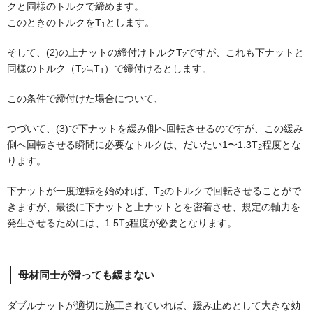
クと同様のトルクで締めます。
このときのトルクをT
とします。
1
そして、(2)の上ナットの締付けトルクT
ですが、これも下ナットと
2
同様のトルク（T
≒T
）で締付けるとします。
2
1
この条件で締付けた場合について、
つづいて、(3)で下ナットを緩み側へ回転させるのですが、この緩み
側へ回転させる瞬間に必要なトルクは、だいたい1〜1.3T
程度とな
2
ります。
下ナットが一度逆転を始めれば、T
のトルクで回転させることがで
2
きますが、最後に下ナットと上ナットとを密着させ、規定の軸力を
発生させるためには、1.5T
程度が必要となります。
2
母材同士が滑っても緩まない
ダブルナットが適切に施工されていれば、緩み止めとして大きな効