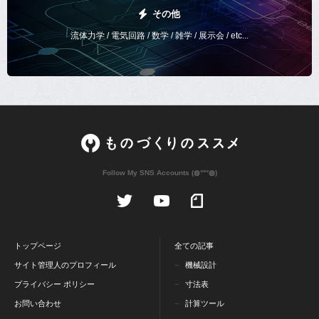
その他
流体力学 / 電気回路 / 数学 / 雑学 / 展示会 / etc...
Follow My SNS Accounts (◍ᐡᐤᐡ◍)
トップページ
全ての記事
サイト管理人のプロフィール
機械設計
プライバシー ポリシー
寸法表
お問い合わせ
計算ツール