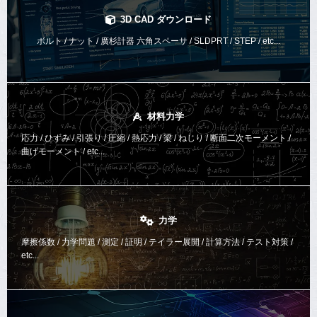
3D CAD ダウンロード
ボルト / ナット / 廣杉計器 六角スペーサ / SLDPRT / STEP / etc...
材料力学
応力 / ひずみ / 引張り / 圧縮 / 熱応力 / 梁 / ねじり /
断面二次モーメント /
曲げモーメント /
etc...
力学
摩擦係数 / 力学問題 / 測定 / 証明 / テイラー展開 / 計算方法 /
テスト対策 /
etc...