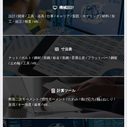
機械設計
設計 / 開発 / 工具・器具 / 仕事 / キャリア / 製図・モデリング / 材料 / 加
工・組立 / 検査 / etc...
寸法表
ナット / ボルト / 鋼材 / 形鋼 / 板金 / 形鋼 / 普通公差 / フラットバー / 鋼板
/ 止め輪 / 工具 / etc...
計算ツール
断面二次モーメント / 慣性モーメント / たわみ / 曲げ応力 / 軸 / ねじり /
座屈 / キー強度 / 歯車 / etc...