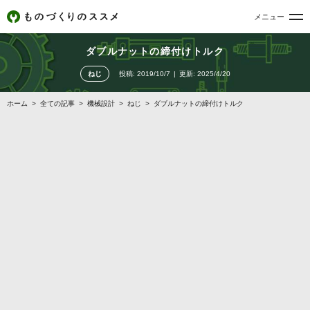
メニュー
ダブルナットの締付けトルク
ねじ
投稿:
2019/10/7
更新:
2025/4/20
ホーム
>
全ての記事
>
機械設計
>
ねじ
>
ダブルナットの締付けトルク