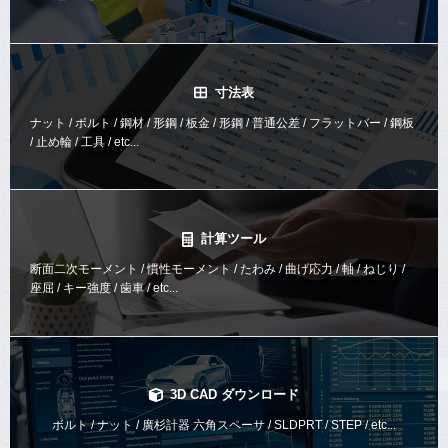
寸法表
ナット / ボルト / 鋼材 / 形鋼 / 板金 / 形鋼 / 普通公差 / フラットバー / 鋼板
/ 止め輪 / 工具 / etc...
計算ツール
断面二次モーメント / 慣性モーメント / たわみ / 曲げ応力 / 軸 / ねじり /
座屈 / キー強度 / 歯車 / etc...
3D CAD ダウンロード
ボルト / ナット / 廣杉計器 六角スペーサ / SLDPRT / STEP / etc...