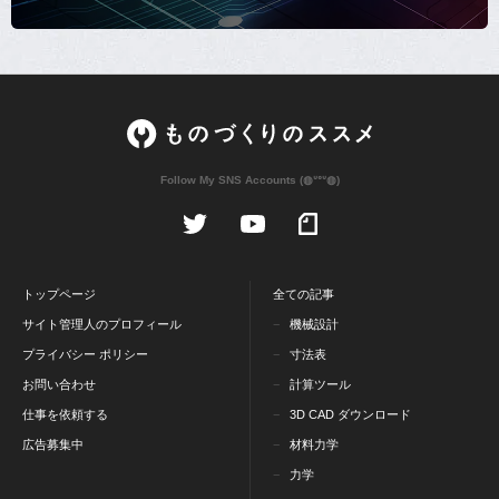
Follow My SNS Accounts (◍ᐡᐤᐡ◍)
トップページ
全ての記事
サイト管理人のプロフィール
機械設計
プライバシー ポリシー
寸法表
お問い合わせ
計算ツール
仕事を依頼する
3D CAD ダウンロード
広告募集中
材料力学
力学