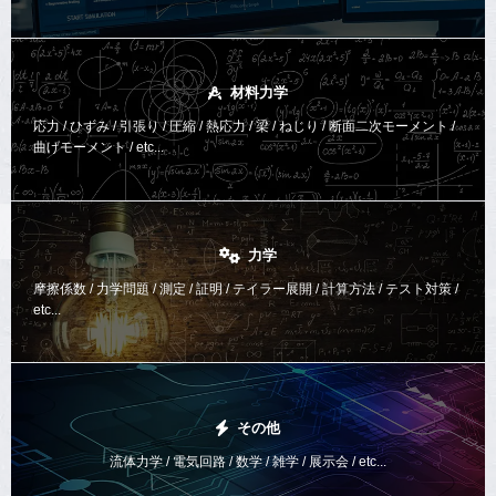
材料力学
応力 / ひずみ / 引張り / 圧縮 / 熱応力 / 梁 / ねじり /
断面二次モーメント /
曲げモーメント /
etc...
力学
摩擦係数 / 力学問題 / 測定 / 証明 / テイラー展開 / 計算方法 /
テスト対策 /
etc...
その他
流体力学 / 電気回路 / 数学 / 雑学 / 展示会 / etc...