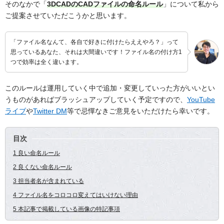
そのなかで「
3DCADのCADファイルの命名ルール
」について私から
ご提案させていただこうかと思います。
「ファイル名なんて、各自で好きに付けたらええやろ？」って
思っているあなた、それは大間違いです！ファイル名の付け方1
つで効率は全く違います。
このルールは運用していく中で追加・変更していった方がいいとい
うものがあればブラッシュアップしていく予定ですので、
YouTube
ライブ
や
Twitter DM
等で忌憚なきご意見をいただけたら幸いです。
目次
1 良い命名ルール
2 良くない命名ルール
3 担当者名が含まれている
4 ファイル名をコロコロ変えてはいけない理由
5 本記事で掲載している画像の特記事項