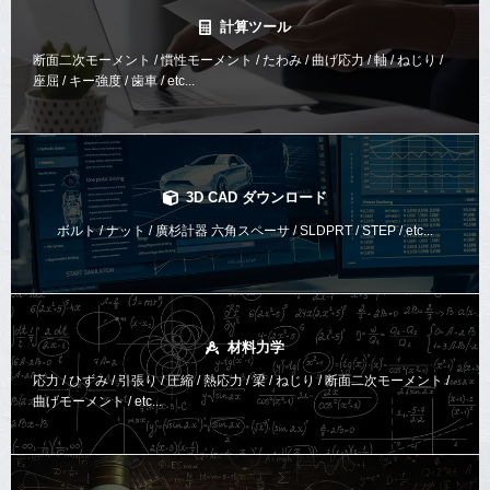
計算ツール
断面二次モーメント / 慣性モーメント / たわみ / 曲げ応力 / 軸 / ねじり /
座屈 / キー強度 / 歯車 / etc...
3D CAD ダウンロード
ボルト / ナット / 廣杉計器 六角スペーサ / SLDPRT / STEP / etc...
材料力学
応力 / ひずみ / 引張り / 圧縮 / 熱応力 / 梁 / ねじり /
断面二次モーメント /
曲げモーメント /
etc...