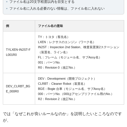
ファイル名は20文字程度以内を目安とする
ファイル名に入れる必要のない情報は、ファイル名に入れない
例
ファイル名の意味
TY：トヨタ（客先名）
LXEN：レクサスのエンジン（ワーク名）
IN2ST：Inspection 2nd Station、検査装置第2ステーション
TYLXEN-IN2ST-F
（装置名、ライン名）
L001R0
FL：フレーム（モジュール名、サブAssy名）
001：パーツNo.
R0：Revision 0（改訂No.）
DEV：Development（開発プロジェクト）
CLRBT：Cleaner Robot（装置名）
DEV_CLRBT_BG
BGE：Bogie 台車（モジュール名、サブAssy名）
E_000R0
000：パーツNo.（000はアセンブリファイル用のNo.）
R2：Revision 2（改訂No.）
では「なぜこれが良いルールなのか」を説明したいところなのです
が、