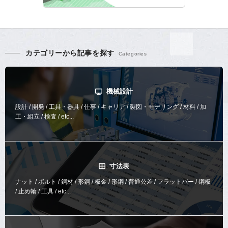
カテゴリーから記事を探す
機械設計
設計 / 開発 / 工具・器具 / 仕事 / キャリア / 製図・モデリング / 材料 / 加
工・組立 / 検査 / etc...
寸法表
ナット / ボルト / 鋼材 / 形鋼 / 板金 / 形鋼 / 普通公差 / フラットバー / 鋼板
/ 止め輪 / 工具 / etc...