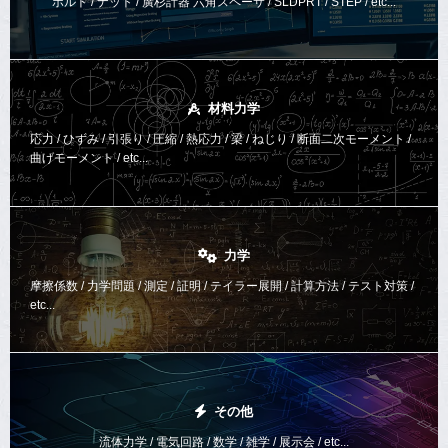
ボルト / ナット / 廣杉計器 六角スペーサ / SLDPRT / STEP / etc...
材料力学
応力 / ひずみ / 引張り / 圧縮 / 熱応力 / 梁 / ねじり /
断面二次モーメント /
曲げモーメント /
etc...
力学
摩擦係数 / 力学問題 / 測定 / 証明 / テイラー展開 / 計算方法 /
テスト対策 /
etc...
その他
流体力学 / 電気回路 / 数学 / 雑学 / 展示会 / etc...