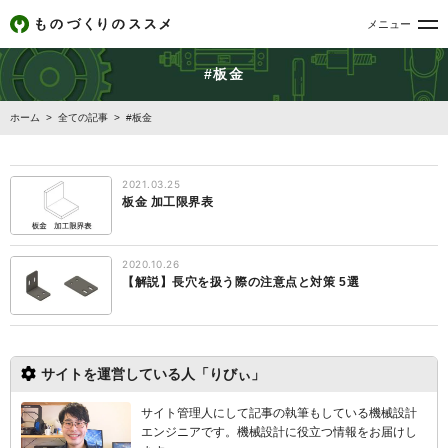
メニュー
#板金
ホーム
>
全ての記事
>
#板金
2021.03.25
板金 加工限界表
2020.10.26
【解説】長穴を扱う際の注意点と対策 5選
サイトを運営している人「りびぃ」
サイト管理人にして記事の執筆もしている機械設計
エンジニアです。機械設計
に役立つ情報をお届けし