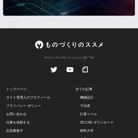
Follow My SNS Accounts (◍ᐡᐤᐡ◍)
トップページ
全ての記事
サイト管理人のプロフィール
機械設計
プライバシー ポリシー
寸法表
お問い合わせ
計算ツール
仕事を依頼する
3D CAD ダウンロード
広告募集中
材料力学