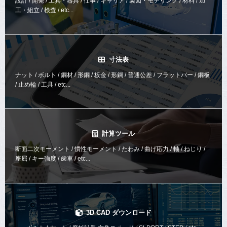
設計 / 開発 / 工具・器具 / 仕事 / キャリア / 製図・モデリング / 材料 / 加
工・組立 / 検査 / etc...
寸法表
ナット / ボルト / 鋼材 / 形鋼 / 板金 / 形鋼 / 普通公差 / フラットバー / 鋼板
/ 止め輪 / 工具 / etc...
計算ツール
断面二次モーメント / 慣性モーメント / たわみ / 曲げ応力 / 軸 / ねじり /
座屈 / キー強度 / 歯車 / etc...
3D CAD ダウンロード