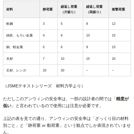
繰返し荷重
繰返し荷重
材料
静荷重
衝撃荷重
（片振り）
（両振り）
軟鋼
3
5
8
12
鋳鉄、もろい金属
4
6
10
15
銅、軽金属
5
6
9
15
木材
7
10
15
20
石材、レンガ
20
30
–
–
（JSMEテキストシリーズ 材料力学より）
ただしこのアンウィンの安全率は、一部の設計者の間では「
精度が
低い
」と言われているので使用には注意が必要です。
上記の表を見ての通り、アンウィンの安全率は「ざっくり目の材料
別ごと」と「静荷重 or 動荷重」という観点でしか表現されていませ
ん。