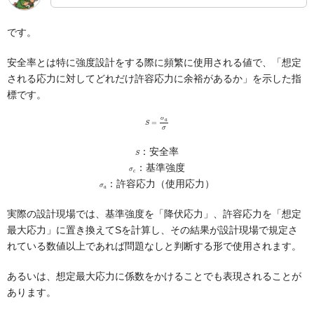
です。
安全率とは特に強度設計をする際に頻繁に使用される値で、「想定
される応力に対してどれだけ許容応力に余裕があるか」を示した指
標です。
S
=
σ
a
σ
S
：安全率
σ
c
：基準強度
σ
a
：許容応力（使用応力）
実際の設計現場では、基準強度を「降伏応力」、許容応力を「想定
最大応力」に置き換えてSを計算し、その結果が設計現場で規定さ
れている数値以上であれば問題なしと判断する形で使用されます。
あるいは、想定最大応力に係数をかけることでも表現されることが
あります。