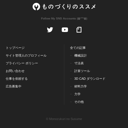
Follow My SNS Accounts (◍ᐡᐤᐡ◍)
トップページ
全ての記事
サイト管理人のプロフィール
機械設計
プライバシー ポリシー
寸法表
お問い合わせ
計算ツール
仕事を依頼する
3D CAD ダウンロード
広告募集中
材料力学
力学
その他
© Monozukuri no Susume