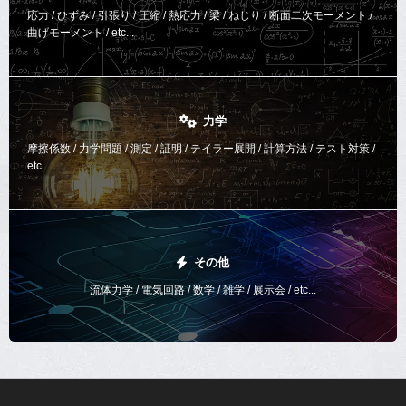
応力 / ひずみ / 引張り / 圧縮 / 熱応力 / 梁 / ねじり /
断面二次モーメント /
曲げモーメント /
etc...
力学
摩擦係数 / 力学問題 / 測定 / 証明 / テイラー展開 / 計算方法 /
テスト対策 /
etc...
その他
流体力学 / 電気回路 / 数学 / 雑学 / 展示会 / etc...