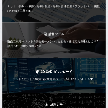
ナット / ボルト / 鋼材 / 形鋼 / 板金 / 形鋼 / 普通公差 / フラットバー / 鋼板
/ 止め輪 / 工具 / etc...
計算ツール
断面二次モーメント / 慣性モーメント / たわみ / 曲げ応力 / 軸 / ねじり /
座屈 / キー強度 / 歯車 / etc...
3D CAD ダウンロード
ボルト / ナット / 廣杉計器 六角スペーサ / SLDPRT / STEP / etc...
材料力学