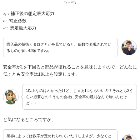
σ
a
=
k
σ
a
′
σ
a
：補正後の想定最大応力
k
：補正係数
σ
′
：想定最大応力
購入品の技術カタログとかを見ていると、係数で表現されてい
るものが多い印象ですね。
安全率が1を下回ると部品が壊れることを意味しますので、どんなに
低くとも安全率は1以上を設定します。
1以上なのはわかったけど、じゃあ1.5ならいいの？それとも2ぐ
らい必要なの？うちの会社に安全率の規則なんて無いんだけ
ど・・・
と気になるところですが、
業界によっては数字が定めれられていたりしますが、少なくと