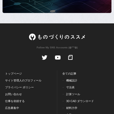
Follow My SNS Accounts (◍ᐡᐤᐡ◍)
トップページ
全ての記事
サイト管理人のプロフィール
機械設計
プライバシー ポリシー
寸法表
お問い合わせ
計算ツール
仕事を依頼する
3D CAD ダウンロード
広告募集中
材料力学