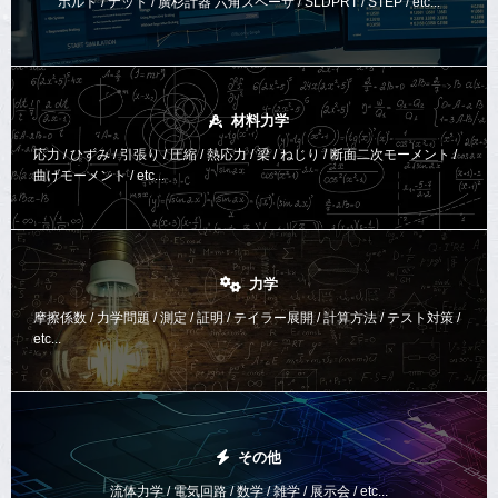
ボルト / ナット / 廣杉計器 六角スペーサ / SLDPRT / STEP / etc...
材料力学
応力 / ひずみ / 引張り / 圧縮 / 熱応力 / 梁 / ねじり /
断面二次モーメント /
曲げモーメント /
etc...
力学
摩擦係数 / 力学問題 / 測定 / 証明 / テイラー展開 / 計算方法 /
テスト対策 /
etc...
その他
流体力学 / 電気回路 / 数学 / 雑学 / 展示会 / etc...