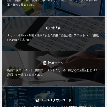
設計 / 開発 / 工具・器具 / 仕事 / キャリア / 製図・モデリング / 材料 / 加
工・組立 / 検査 / etc...
寸法表
ナット / ボルト / 鋼材 / 形鋼 / 板金 / 形鋼 / 普通公差 / フラットバー / 鋼板
/ 止め輪 / 工具 / etc...
計算ツール
断面二次モーメント / 慣性モーメント / たわみ / 曲げ応力 / 軸 / ねじり /
座屈 / キー強度 / 歯車 / etc...
3D CAD ダウンロード