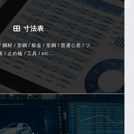
寸法表
 鋼材 / 形鋼 / 板金 / 形鋼 / 普通公差 / フ
 止め輪 / 工具 / etc...