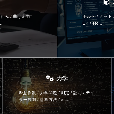
わみ / 曲げ応力
ボルト / ナット 
..
EP / etc...
力学
摩擦係数 / 力学問題 / 測定 / 証明 / テイ
ラー展開 / 計算方法 /
etc...