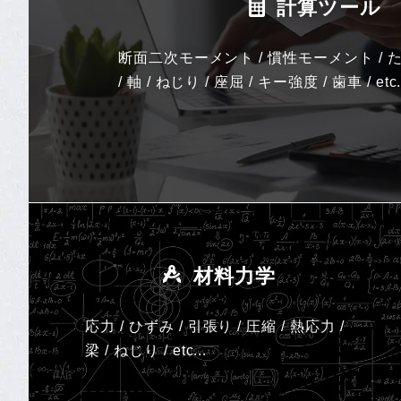
計算ツール
断面二次モーメント / 慣性モーメント / た
/ 軸 / ねじり / 座屈 / キー強度 / 歯車 / etc.
材料力学
応力 / ひずみ / 引張り / 圧縮 / 熱応力 /
梁 / ねじり /
etc...