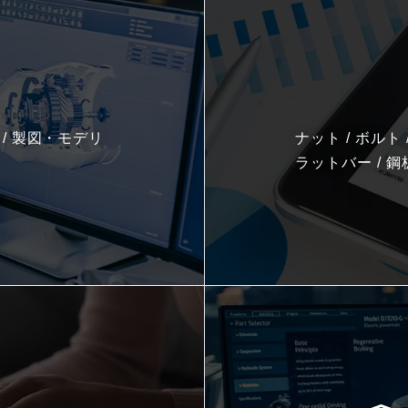
ア / 製図・モデリ
ナット / ボルト /
ラットバー / 鋼板 /