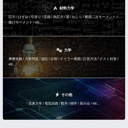
材料力学
応力 / ひずみ / 引張り / 圧縮 / 熱応力 / 梁 / ねじり /
断面二次モーメント /
曲げモーメント /
etc...
力学
摩擦係数 / 力学問題 / 測定 / 証明 / テイラー展開 / 計算方法 /
テスト対策 /
etc...
その他
流体力学 / 電気回路 / 数学 / 雑学 / 展示会 / etc...