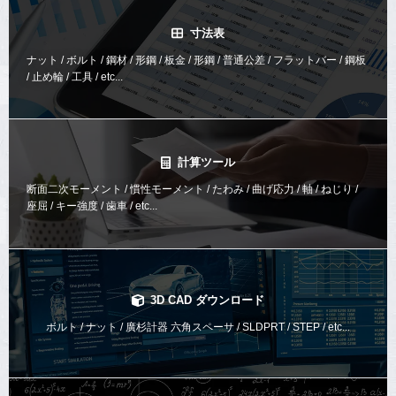
寸法表
ナット / ボルト / 鋼材 / 形鋼 / 板金 / 形鋼 / 普通公差 / フラットバー / 鋼板
/ 止め輪 / 工具 / etc...
計算ツール
断面二次モーメント / 慣性モーメント / たわみ / 曲げ応力 / 軸 / ねじり /
座屈 / キー強度 / 歯車 / etc...
3D CAD ダウンロード
ボルト / ナット / 廣杉計器 六角スペーサ / SLDPRT / STEP / etc...