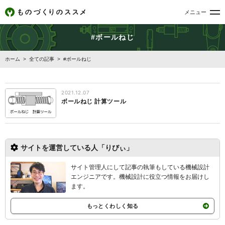
メニュー
#ボールねじ
ホーム
>
全ての記事
>
#ボールねじ
2021.12.07
ボールねじ 計算ツール
サイトを運営している人「りびぃ」
サイト管理人にして記事の執筆もしている機械設計
エンジニアです。機械設計
に役立つ情報をお届けし
ます。
もっとくわしく知る