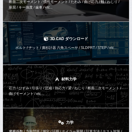
断面二次モーメント / 慣性モーメント / たわみ / 曲げ応力 / 軸 / ねじり /
座屈 / キー強度 / 歯車 / etc...
3D CAD ダウンロード
ボルト / ナット / 廣杉計器 六角スペーサ / SLDPRT / STEP / etc...
材料力学
応力 / ひずみ / 引張り / 圧縮 / 熱応力 / 梁 / ねじり /
断面二次モーメント /
曲げモーメント /
etc...
力学
摩擦係数 / 力学問題 / 測定 / 証明 / テイラー展開 / 計算方法 /
テスト対策 /