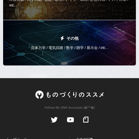
etc...
その他
流体力学 / 電気回路 / 数学 / 雑学 / 展示会 / etc...
Follow My SNS Accounts (◍ᐡᐤᐡ◍)