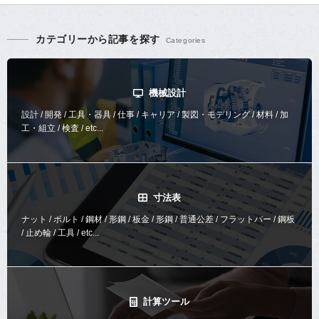
カテゴリーから記事を探す
機械設計
設計 / 開発 / 工具・器具 / 仕事 / キャリア / 製図・モデリング / 材料 / 加
工・組立 / 検査 / etc...
寸法表
ナット / ボルト / 鋼材 / 形鋼 / 板金 / 形鋼 / 普通公差 / フラットバー / 鋼板
/ 止め輪 / 工具 / etc...
計算ツール