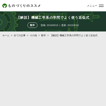
メニュー
【解説】機械工学系の学問でよく使う近似式
数学
投稿:
2019/9/10
更新:
2022/8/24
ホーム
>
全ての記事
>
その他
>
数学
>
【解説】機械工学系の学問でよく使う近似式