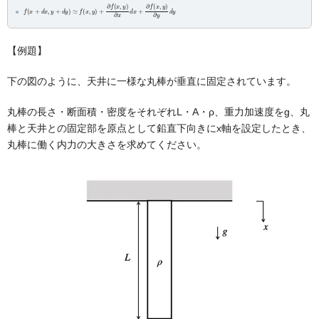
f
(
x
+
d
x
,
y
+
d
y
)
(
≃
x
f
(
,
y
x
)
,
y
∂
)
y
+
d
∂
y
f
(
x
,
y
)
∂
x
d
x
+
∂
f
【例題】
下の図のように、天井に一様な丸棒が垂直に固定されています。
丸棒の長さ・断面積・密度をそれぞれL・A・ρ、重力加速度をg、丸
棒と天井との固定部を原点として鉛直下向きにx軸を設定したとき、
丸棒に働く内力の大きさを求めてください。