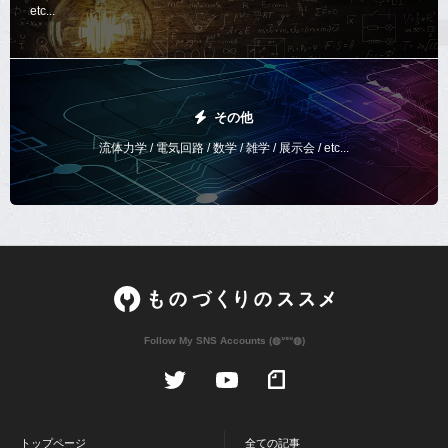
etc...
その他
流体力学 / 電気回路 / 数学 / 雑学 / 展示会 / etc...
Follow My SNS Accounts (◍ᐡᐤᐡ◍)
トップページ
全ての記事