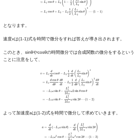
となります。
速度vは(1-1)式を時間で微分をすれば答えが導き出されます。
このとき、sinθやcosθの時間微分では合成関数の微分をするという
ことに注意をして、
v
d
=
d
L
θ
1
(
L
d
1
d
L
t
cos
2
sin
θ
θ
−
)
ω
L
2
2
sin
d
1
θ
2
d
θ
d
t
−
=
d
L
−
t
(
1
L
L
2
1
1
2
ω
L
L
2
sin
2
sin
ω
θ
sin
θ
−
)
L
2
2
1
=
θ
2
L
⋯
2
1
L
(
d
2
1
cos
ω
−
2
2
)
sin
θ
d
θ
θ
d
cos
θ
d
t
θ
−
=
L
−
2
L
1
1
2
よって加速度aは(1-2)式を時間で微分して求めていきます。
−
d
d
t
(
L
1
2
2
L
2
ω
sin
2
θ
)
a
=
=
−
d
L
d
1
t
ω
(
−
2
L
cos
1
ω
θ
sin
−
L
θ
1
)
2
L
2
ω
2
cos
2
θ
⋯
(
1
−
3
)