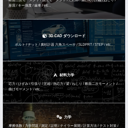
座屈 / キー強度 / 歯車 / etc...
3D CAD ダウンロード
ボルト / ナット / 廣杉計器 六角スペーサ / SLDPRT / STEP / etc...
材料力学
応力 / ひずみ / 引張り / 圧縮 / 熱応力 / 梁 / ねじり /
断面二次モーメント /
曲げモーメント /
etc...
力学
摩擦係数 / 力学問題 / 測定 / 証明 / テイラー展開 / 計算方法 /
テスト対策 /