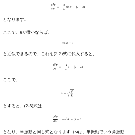
d
2
θ
d
t
2
=
−
g
L
sin
θ
⋯
(
2
−
2
)
となります。
ここで、θが微小ならば、
sin
θ
≃
θ
と近似できるので、これを(2-2)式に代入すると、
d
2
θ
d
t
2
=
−
g
L
θ
⋯
(
2
−
3
)
ここで、
ω
=
g
L
とすると、(2-3)式は
d
2
θ
d
t
2
=
−
ω
2
θ
⋯
(
2
−
4
)
となり、単振動と同じ式となります（ωは、単振動でいう角振動