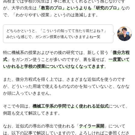
高校までは学校の先生は丁寧に教えてくれるという感じなのです
が、大学の先生は
「教育のプロ」というよりも「研究のプロ」
なの
で、「わかりやすい授業」というのは激減します。
どちらかというと、「こういうの知ってて当たり前だよね？」
みたいな感じで、ガンガン授業が進んでいきますよねー笑
特に機械系の授業およびその後の研究では、新しく習う「
微分方程
式
」をガンガン使うことが多いのですが、裏を返せば、
一度置いて
いかれると学校の授業についていけなくなってきます
。
また、微分方程式を得く上では、さまざまな近似式を使うのです
が、どういった用途で使えるものなのかを知っていないと、なかな
か頭に入っていきません。
そこで今回は、
機械工学系の学問でよく使われる近似式
について、
例題も交えて解説してきます。
なお、近似式の導出の導出で使われる「
テイラー展開
」について
は、以下の記事で解説していますので、よろしければご参照くださ