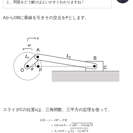
と、問題をどう解けばよいかすぐわかりますね！
AからOBに垂線を引きその交点をPとします。
スライダCの位置xは、三角関数、三平方の定理を使って、
O
B
=
x
=
O
P
+
P
B
=
O
A
cos
θ
+
2
A
sin
B
2
2
−
θ
O
A
sin
2
θ
=
L
1
cos
θ
+
L
2
2
−
L
1