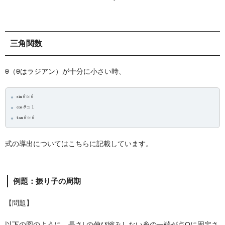
三角関数
θ（θはラジアン）が十分に小さい時、
sin
≃
θ
θ
cos
≃
1
θ
tan
≃
θ
θ
式の導出についてはこちらに記載しています。
例題：振り子の周期
【問題】
以下の図のように、長さLの伸び縮みしない糸の一端が点Oに固定さ