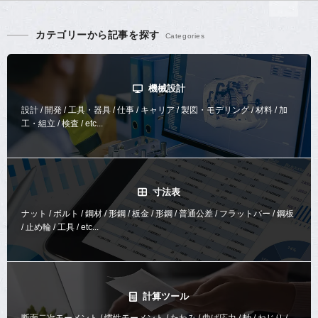
カテゴリーから記事を探す
機械設計
設計 / 開発 / 工具・器具 / 仕事 / キャリア / 製図・モデリング / 材料 / 加
工・組立 / 検査 / etc...
寸法表
ナット / ボルト / 鋼材 / 形鋼 / 板金 / 形鋼 / 普通公差 / フラットバー / 鋼板
/ 止め輪 / 工具 / etc...
計算ツール
断面二次モーメント / 慣性モーメント / たわみ / 曲げ応力 / 軸 / ねじり /