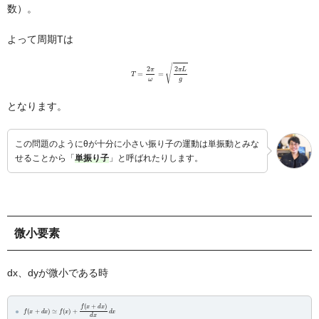
数）。
よって周期Tは
T
=
2
π
ω
=
2
π
L
g
となります。
この問題のようにθが十分に小さい振り子の運動は単振動とみな
せることから「
単振り子
」と呼ばれたりします。
微小要素
dx、dyが微小である時
f
(
x
+
d
x
)
≃
d
f
(
x
x
d
)
x
+
f
(
x
+
d
x
)