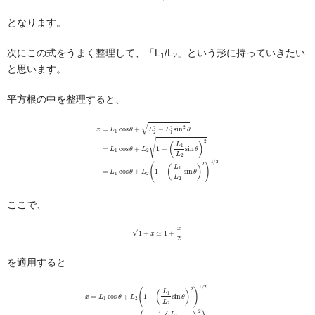
となります。
次にこの式をうまく整理して、「L
/L
」という形に持っていきたい
1
2
と思います。
平方根の中を整理すると、
(
L
x
1
=
L
L
2
1
sin
cos
θ
)
θ
2
+
=
L
L
2
1
2
cos
−
L
1
θ
2
+
sin
L
2
(
2
1
θ
−
=
(
L
L
1
1
cos
L
2
sin
θ
+
θ
L
)
2
2
1
)
1
−
/
2
ここで、
1
+
x
≃
1
+
x
2
を適用すると
(
L
1
L
2
sin
θ
)
2
)
1
/
2
2
≃
−
L
L
1
2
cos
x
1
=
2
(
L
θ
L
1
+
1
cos
L
L
2
2
(
sin
1
θ
−
+
1
θ
L
2
)
2
2
(
(
L
⋯
1
1
−
(
L
1
2
−
sin
1
)
θ
)
2
)
=
L
1
cos
θ
+
L