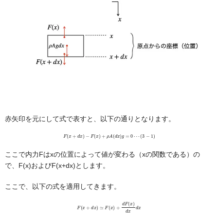
赤矢印を元にして式で表すと、以下の通りとなります。
F
(
x
+
d
x
)
−
F
(
x
)
+
ρ
A
(
d
x
)
g
=
0
⋯
(
3
−
1
)
ここで内力Fはxの位置によって値が変わる（xの関数である）の
で、F(x)およびF(x+dx)とします。
ここで、以下の式を適用してきます。
F
(
x
+
d
x
)
≃
F
(
x
)
+
d
F
(
x
)
d
x
d
x