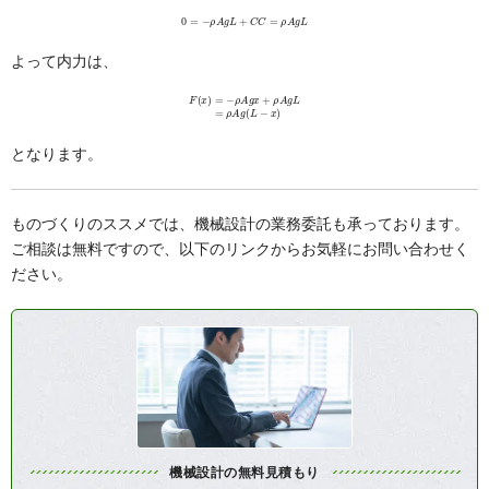
0
=
−
ρ
A
g
L
+
C
C
=
ρ
A
g
L
よって内力は、
F
(
x
)
=
−
ρ
A
g
x
+
ρ
A
g
L
=
ρ
A
g
(
L
−
x
)
となります。
ものづくりのススメでは、機械設計の業務委託も承っております。
ご相談は無料ですので、以下のリンクからお気軽にお問い合わせく
ださい。
機械設計の無料見積もり