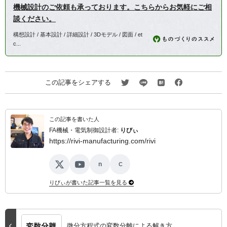
機械設計のご依頼も承っております。こちらからお気軽にご相
談ください。
構想設計 / 基本設計 / 詳細設計 / 3Dモデル / 図面 / et
c...
この記事をシェアする
この記事を書いた人
FA機械・電気制御設計者:
りびぃ
https://rivi-manufacturing.com/rivi
n
C
X
YouTube
note
ココナラ
りびぃが書いた記事一覧を見る
微分方程式の変数分離による解き方