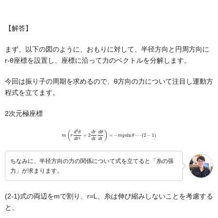
【解答】
まず、以下の図のように、おもりに対して、半径方向と円周方向に
r-θ座標を設置し、座標に沿って力のベクトルを分解します。
今回は振り子の周期を求めるので、θ方向の力について注目し運動方
程式を立てます。
2次元極座標
m
(
r
d
2
θ
d
t
2
+
2
d
r
d
t
d
θ
d
t
)
=
−
m
g
sin
θ
⋯
(
2
−
1
)
ちなみに、半径方向の力の関係について式を立てると「糸の張
力」が求まります。
(2-1)式の両辺をmで割り、r=L、糸は伸び縮みしないことを考慮する
と、