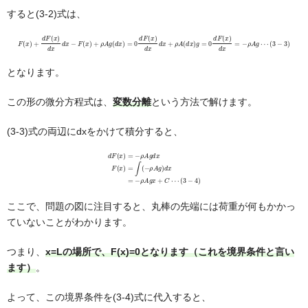
すると(3-2)式は、
F
(
x
)
+
d
F
(
x
)
d
x
d
x
−
F
F
(
(
x
x
)
)
+
d
ρ
x
A
=
g
−
(
ρ
d
A
x
)
g
=
⋯
0
d
(
3
F
−
(
x
3
)
)
d
x
d
x
+
ρ
A
(
d
x
)
g
=
0
d
となります。
この形の微分方程式は、
変数分離
という方法で解けます。
(3-3)式の両辺にdxをかけて積分すると、
d
F
(
x
)
=
−
ρ
A
g
d
x
F
(
x
)
=
∫
(
−
ρ
A
g
)
d
x
=
−
ρ
A
g
x
+
C
⋯
(
3
−
4
)
ここで、問題の図に注目すると、丸棒の先端には荷重が何もかかっ
ていないことがわかります。
つまり、
x=Lの場所で、F(x)=0となります（これを境界条件と言い
ます）
。
よって、この境界条件を(3-4)式に代入すると、