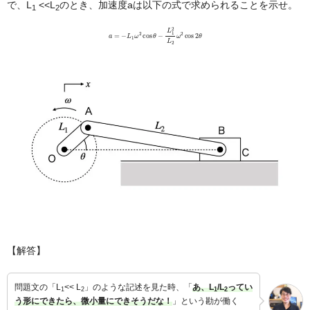
で、L
<<L
のとき、加速度aは以下の式で求められることを示せ。
1
2
a
=
−
L
1
ω
2
cos
θ
−
L
1
2
L
2
ω
2
cos
2
θ
【解答】
問題文の「L
<< L
」のような記述を見た時、「
あ、L
/L
ってい
1
2
1
2
う形にできたら、微小量にできそうだな！
」という勘が働く