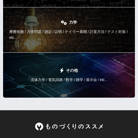
力学
摩擦係数 / 力学問題 / 測定 / 証明 / テイラー展開 / 計算方法 /
テスト対策 /
etc...
その他
流体力学 / 電気回路 / 数学 / 雑学 / 展示会 / etc...