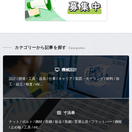
カテゴリーから記事を探す
機械設計
設計 / 開発 / 工具・器具 / 仕事 / キャリア / 製図・モデリング / 材料 / 加
工・組立 / 検査 / etc...
寸法表
ナット / ボルト / 鋼材 / 形鋼 / 板金 / 形鋼 / 普通公差 / フラットバー / 鋼板
/ 止め輪 / 工具 / etc...