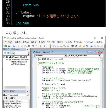
29
30
Exit
Sub
31
32
ErrLabel:
33
MsgBox 
"iCADが起動していません"
34
35
End
Sub
こんな感じです。