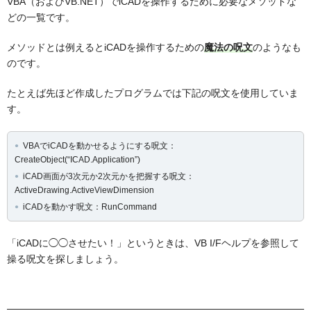
VBA（およびVB.NET）でiCADを操作するために必要なメソッドな
どの一覧です。
メソッドとは例えるとiCADを操作するための
魔法の呪文
のようなも
のです。
たとえば先ほど作成したプログラムでは下記の呪文を使用していま
す。
VBAでiCADを動かせるようにする呪文：
CreateObject(“ICAD.Application”)
iCAD画面が3次元か2次元かを把握する呪文：
ActiveDrawing.ActiveViewDimension
iCADを動かす呪文：RunCommand
「iCADに◯◯させたい！」というときは、VB I/Fヘルプを参照して
操る呪文を探しましょう。