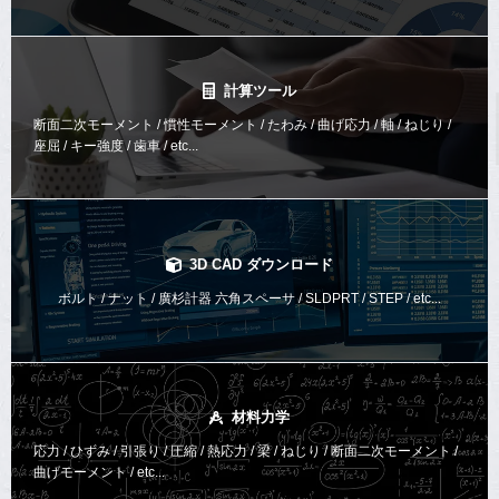
計算ツール
断面二次モーメント / 慣性モーメント / たわみ / 曲げ応力 / 軸 / ねじり /
座屈 / キー強度 / 歯車 / etc...
3D CAD ダウンロード
ボルト / ナット / 廣杉計器 六角スペーサ / SLDPRT / STEP / etc...
材料力学
応力 / ひずみ / 引張り / 圧縮 / 熱応力 / 梁 / ねじり /
断面二次モーメント /
曲げモーメント /
etc...