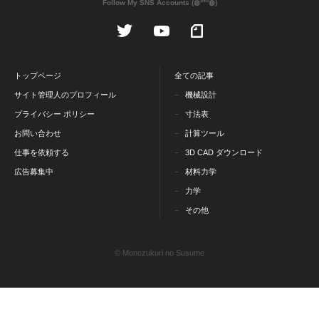
Follow My SNS Accounts (◍ᐡᐤᐡ◍)
トップページ
全ての記事
サイト管理人のプロフィール
機械設計
プライバシー ポリシー
寸法表
お問い合わせ
計算ツール
仕事を依頼する
3D CAD ダウンロード
広告募集中
材料力学
力学
その他
© Monozukuri no Susume