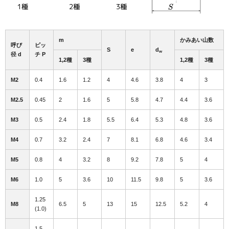
m
かみあい山数
呼び
ピッ
S
e
d
w
径 d
チ P
1,2種
3種
1,2種
3種
M2
0.4
1.6
1.2
4
4.6
3.8
4
3
M2.5
0.45
2
1.6
5
5.8
4.7
4.4
3.6
M3
0.5
2.4
1.8
5.5
6.4
5.3
4.8
3.6
M4
0.7
3.2
2.4
7
8.1
6.8
4.6
3.4
M5
0.8
4
3.2
8
9.2
7.8
5
4
M6
1.0
5
3.6
10
11.5
9.8
5
3.6
1.25
M8
6.5
5
13
15
12.5
5.2
4
(1.0)
1.5