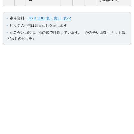
m
かみあい山数
参考資料：
JIS B 1181 表3, 表11, 表22
ピッチの( )内は細目ねじを示します
かみ合い山数は、次の式で計算しています。「かみ合い山数 = ナット高
さ/ねじのピッチ」