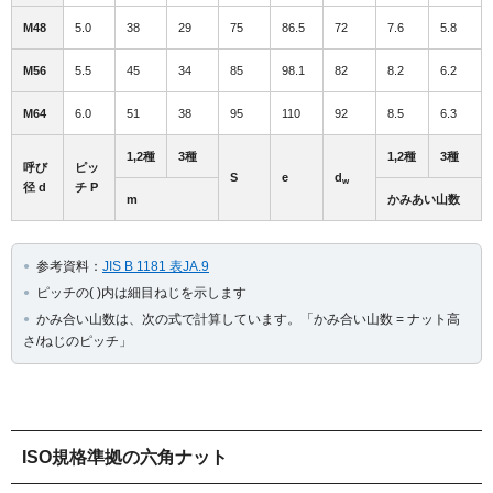
M48
5.0
38
29
75
86.5
72
7.6
5.8
M56
5.5
45
34
85
98.1
82
8.2
6.2
M64
6.0
51
38
95
110
92
8.5
6.3
1,2種
3種
1,2種
3種
呼び
ピッ
S
e
d
w
径 d
チ P
m
かみあい山数
参考資料：
JIS B 1181 表JA.9
ピッチの( )内は細目ねじを示します
かみ合い山数は、次の式で計算しています。「かみ合い山数 = ナット高
さ/ねじのピッチ」
ISO規格準拠の六角ナット