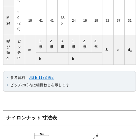
3.
M
0
33.
19
41
41
24
19
19
32
37
31
24
(2.
5
0)
1
2
3
1
2
3
呼
ピ
形
形
形
形
形
形
び
ッ
m
S
e
d
w
径
チ
d
P
h
b
参考資料：
JIS B 1183 表2
ピッチの( )内は細目ねじを示します
ナイロンナット 寸法表