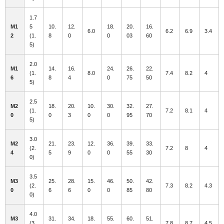
1.7
M1
5
10.
12.
18.
20.
16.
6.0
6.2
6.9
3.4
2
(1.
8
0
0
03
60
5)
2.0
M1
14.
16.
24.
26.
22.
(1.
8.0
7.4
8.2
4
6
8
4
0
75
50
5)
2.5
M2
18.
20.
10.
30.
32.
27.
(1.
7.2
8.1
4
0
0
3
0
0
95
70
5)
3.0
M2
21.
23.
12.
36.
39.
33.
(2.
7.2
8
4
4
5
9
0
0
55
30
0)
3.5
M3
25.
28.
15.
46.
50.
42.
(2.
7.3
8.2
4.3
0
6
6
0
0
85
80
0)
4.0
M3
31.
34.
18.
55.
60.
51.
(3.
7.8
8.7
4.5