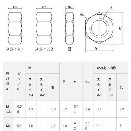
m
かみあい山数
呼
ピ
び
ッ
ス
ス
ス
ス
S
e
d
w
径
チ
タ
タ
タ
タ
低
低
d
P
イ
イ
イ
イ
ル1
ル2
ル1
ル2
M
0.3
3.4
1.3
-
1.0
3.2
2.4
3.7
-
2.9
1.6
5
1
4.3
3.1
M2
0.4
1.6
-
1.2
4.0
4
-
3
2
0