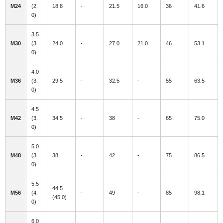
M24
(2.
18.8
-
21.5
16.0
36
41.6
0)
3.5
M30
(3.
24.0
-
27.0
21.0
46
53.1
0)
4.0
M36
(3.
29.5
-
32.5
-
55
63.5
0)
4.5
M42
(3.
34.5
-
38
-
65
75.0
0)
5.0
M48
(3.
38
-
42
-
75
86.5
0)
5.5
44.5
M56
(4.
-
49
-
85
98.1
(45.0)
0)
6.0