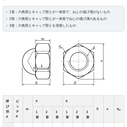
1形：六角部とキャップ部とが一体形で、ねじの逃げ溝がないもの
2形：六角部とキャップ部とが一体形でねじの逃げ溝のあるもの
3形：六角部とキャップ部とを溶接したもの
h
b
呼
ピ
び
ッ
m
S
e
d
w
径
チ
1
2
3
1
2
3
d
P
形
形
形
形
形
形