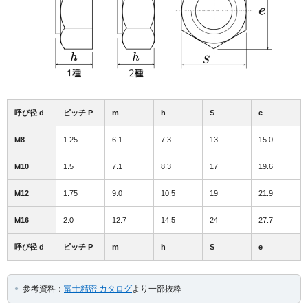
呼び径 d
ピッチ P
m
h
S
e
M8
1.25
6.1
7.3
13
15.0
M10
1.5
7.1
8.3
17
19.6
M12
1.75
9.0
10.5
19
21.9
M16
2.0
12.7
14.5
24
27.7
呼び径 d
ピッチ P
m
h
S
e
参考資料：
富士精密 カタログ
より一部抜粋