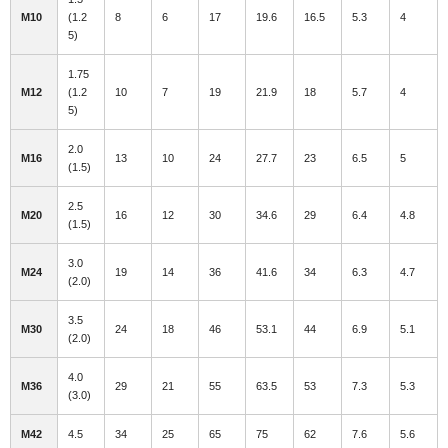
M10
(1.2
8
6
17
19.6
16.5
5.3
4
5)
1.75
M12
(1.2
10
7
19
21.9
18
5.7
4
5)
2.0
M16
13
10
24
27.7
23
6.5
5
(1.5)
2.5
M20
16
12
30
34.6
29
6.4
4.8
(1.5)
3.0
M24
19
14
36
41.6
34
6.3
4.7
(2.0)
3.5
M30
24
18
46
53.1
44
6.9
5.1
(2.0)
4.0
M36
29
21
55
63.5
53
7.3
5.3
(3.0)
M42
4.5
34
25
65
75
62
7.6
5.6