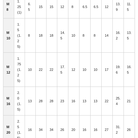
1.
M
6.
13.
11.
25
15
15
12
8
6.5
6.5
12
8
5
9
5
(1)
1.
5
M
14.
16.
13.
(1.
8
18
18
10
8
8
14
10
5
2
5
2
5)
1.
75
M
17.
19.
16.
(1.
10
22
22
12
10
10
17
12
5
6
5
2
5)
2.
M
0
25.
13
28
28
23
16
13
13
22
21
16
(1.
4
5)
2.
M
5
31.
16
34
34
26
20
16
16
27
26
20
(1.
2
5)