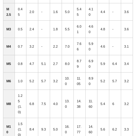
M
0.4
5.4
4.1
2.0
-
1.6
5.0
4.4
-
3.6
2.5
5
5
0
6.0
4.6
M3
0.5
2.4
-
1.8
5.5
4.8
-
3.6
1
0
7.6
5.9
M4
0.7
3.2
-
2.2
7.0
4.6
-
3.1
6
0
8.7
6.9
M5
0.8
4.7
5.1
2.7
8.0
5.9
6.4
3.4
9
0
10.
11.
8.9
M6
1.0
5.2
5.7
3.2
5.2
5.7
3.2
0
05
0
1.2
5
13.
14.
11.
M8
6.8
7.5
4.0
5.4
6
3.2
(1.
0
38
60
0)
1.5
M1
16.
17.
14.
(1.
8.4
9.3
5.0
5.6
6.2
3.3
0
0
77
60
0)