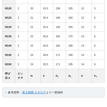
M120
2
20
24.3
138
155
12
5
M125
2
21
25.4
148
160
12
5
M130
2
21
25.4
149
165
12
5
M135
2
22
26.6
160
175
14
6
M140
2
22
26.6
160
180
14
6
M145
2
24
28.6
171
190
14
6
M150
2
24
28.3
171
195
14
6
呼び
ピッ
m
h
d
d
b
h
1
2
1
径 d
チ P
参考資料：
富士精密 カタログ
より一部抜粋