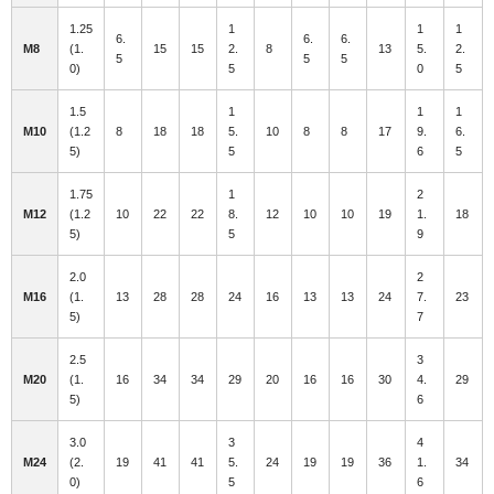
1.25
1
1
1
6.
6.
6.
M8
(1.
15
15
2.
8
13
5.
2.
5
5
5
0)
5
0
5
1.5
1
1
1
M10
(1.2
8
18
18
5.
10
8
8
17
9.
6.
5)
5
6
5
1.75
1
2
M12
(1.2
10
22
22
8.
12
10
10
19
1.
18
5)
5
9
2.0
2
M16
(1.
13
28
28
24
16
13
13
24
7.
23
5)
7
2.5
3
M20
(1.
16
34
34
29
20
16
16
30
4.
29
5)
6
3.0
3
4
M24
(2.
19
41
41
5.
24
19
19
36
1.
34
0)
5
6