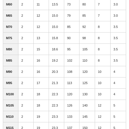
M60
2
11
13.5
73
80
7
3.0
M65
2
12
15.0
79
85
7
3.0
M70
2
12
15.0
85
92
8
3.5
M75
2
13
15.8
90
98
8
3.5
M80
2
15
18.6
95
105
8
3.5
M85
2
16
19.2
102
110
8
3.5
M90
2
16
20.3
108
120
10
4
M95
2
17
21.3
113
125
10
4
M100
2
18
22.3
120
130
10
4
M105
2
18
22.3
126
140
12
5
M110
2
19
23.3
133
145
12
5
M115
2
19
23.3
137
150
12
5