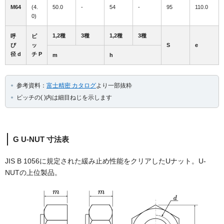
M64
(4.
50.0
-
54
-
95
110.0
0)
1,2種
3種
1,2種
3種
呼
ピ
び
ッ
S
e
径 d
チ P
m
h
参考資料：
富士精密 カタログ
より一部抜粋
ピッチの( )内は細目ねじを示します
G U-NUT 寸法表
JIS B 1056に規定された緩み止め性能をクリアしたUナット。U-
NUTの上位製品。