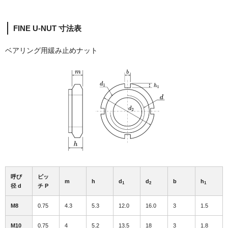
FINE U-NUT 寸法表
ベアリング用緩み止めナット
呼び
ピッ
m
h
d
d
b
h
1
2
1
径 d
チ P
M8
0.75
4.3
5.3
12.0
16.0
3
1.5
M10
0.75
4
5.2
13.5
18
3
1.8