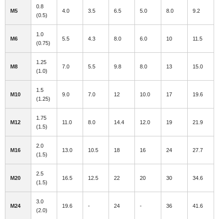
0.8
M5
4.0
3.5
6.5
5.0
8.0
9.2
(0.5)
1.0
M6
5.5
4.3
8.0
6.0
10
11.5
(0.75)
1.25
M8
7.0
5.5
9.8
8.0
13
15.0
(1.0)
1.5
M10
9.0
7.0
12
10.0
17
19.6
(1.25)
1.75
M12
11.0
8.0
14.4
12.0
19
21.9
(1.5)
2.0
M16
13.0
10.5
18
16
24
27.7
(1.5)
2.5
M20
16.5
12.5
22
20
30
34.6
(1.5)
3.0
M24
19.6
-
24
-
36
41.6
(2.0)