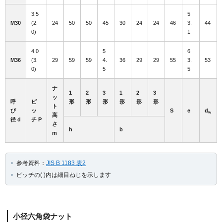
3.5
5
M30
(2.
24
50
50
45
30
24
24
46
3.
44
0)
1
4.0
5
6
M36
(3.
29
59
59
4.
36
29
29
55
3.
53
0)
5
5
ナ
1
2
3
1
2
3
ッ
呼
ピ
形
形
形
形
形
形
ト
び
ッ
S
e
d
w
高
径 d
チ P
さ
h
b
m
参考資料：
JIS B 1183 表2
ピッチの( )内は細目ねじを示します
小径六角袋ナット