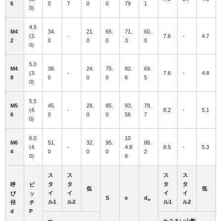
6
0
7
0
0
79
1
0)
4.5
M4
34.
21.
65.
71.
60.
(3.
-
7.6
-
4.7
2
0
0
0
3
0
0)
5.0
M4
38.
24.
75.
82.
69.
(3.
-
7.6
-
4.8
8
0
0
0
6
5
0)
5.5
M5
45.
28.
85.
93.
78.
(4.
-
8.2
-
5.1
6
0
0
0
56
7
0)
6.0
10
M6
51.
32.
95.
88.
(4.
-
4.8
8.5
-
5.3
4
0
0
0
2
0)
6
ス
ス
ス
ス
タ
タ
タ
タ
呼
ピ
低
低
イ
イ
イ
イ
び
ッ
S
e
d
w
ル1
ル2
ル1
ル2
径
チ
d
P