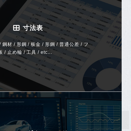
寸法表
 鋼材 / 形鋼 / 板金 / 形鋼 / 普通公差 / フ
 止め輪 / 工具 / etc...