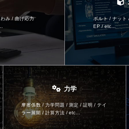
わみ / 曲げ応力
ボルト / ナット 
..
EP / etc...
力学
摩擦係数 / 力学問題 / 測定 / 証明 / テイ
ラー展開 / 計算方法 /
etc...