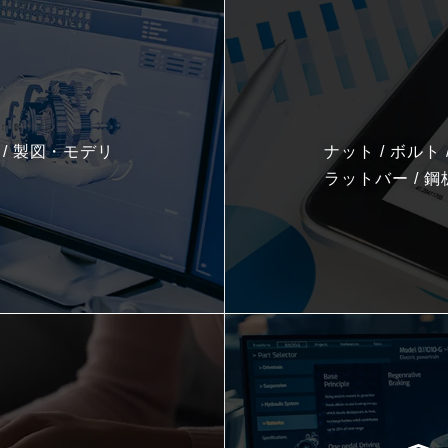
ア / 製図・モデリ
ナット / ボルト /
ラットバー / 鋼板 /