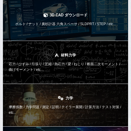
3D CAD ダウンロード
ボルト / ナット / 廣杉計器 六角スペーサ / SLDPRT / STEP / etc...
材料力学
応力 / ひずみ / 引張り / 圧縮 / 熱応力 / 梁 / ねじり /
断面二次モーメント /
曲げモーメント /
etc...
力学
摩擦係数 / 力学問題 / 測定 / 証明 / テイラー展開 / 計算方法 /
テスト対策 /
etc...