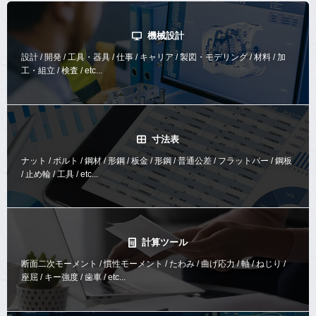
機械設計
設計 / 開発 / 工具・器具 / 仕事 / キャリア / 製図・モデリング / 材料 / 加
工・組立 / 検査 / etc...
寸法表
ナット / ボルト / 鋼材 / 形鋼 / 板金 / 形鋼 / 普通公差 / フラットバー / 鋼板
/ 止め輪 / 工具 / etc...
計算ツール
断面二次モーメント / 慣性モーメント / たわみ / 曲げ応力 / 軸 / ねじり /
座屈 / キー強度 / 歯車 / etc...