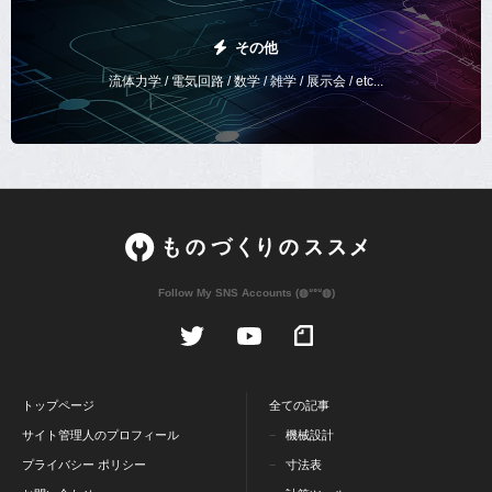
その他
流体力学 / 電気回路 / 数学 / 雑学 / 展示会 / etc...
Follow My SNS Accounts (◍ᐡᐤᐡ◍)
トップページ
全ての記事
サイト管理人のプロフィール
機械設計
プライバシー ポリシー
寸法表