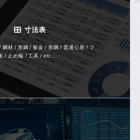
寸法表
 鋼材 / 形鋼 / 板金 / 形鋼 / 普通公差 / フ
 止め輪 / 工具 / etc...