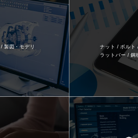
ア / 製図・モデリ
ナット / ボルト /
ラットバー / 鋼板 /