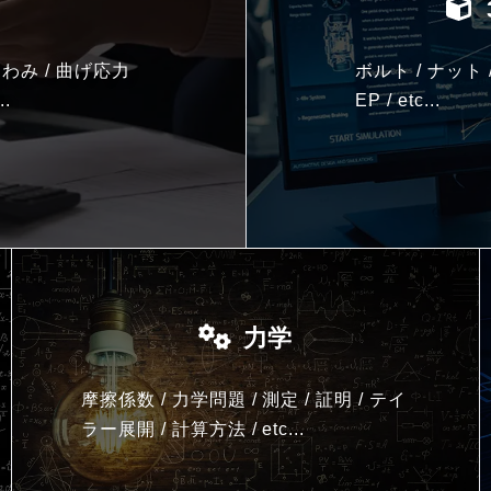
わみ / 曲げ応力
ボルト / ナット 
..
EP / etc...
力学
摩擦係数 / 力学問題 / 測定 / 証明 / テイ
ラー展開 / 計算方法 /
etc...