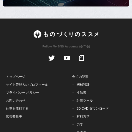
Follow My SNS Accounts (◍ᐡᐤᐡ◍)
トップページ
全ての記事
サイト管理人のプロフィール
機械設計
プライバシー ポリシー
寸法表
お問い合わせ
計算ツール
仕事を依頼する
3D CAD ダウンロード
広告募集中
材料力学
力学