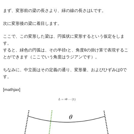
まず、変形前の梁の長さより、緑の線の長さはLです。
次に変形後の梁に着目します。
ここで、
この変形した梁は、円弧状に変形する
という仮定をしま
す。
すると、緑色の円弧は、その半径rと、角度θの掛け算で表現するこ
とができます（ここでいう角度はラジアンです）。
ちなみに、中立面はその定義の通り、変形量、およびひずみは0で
す。
[mathjax]
L
=
r
θ
⋯
(
1
)