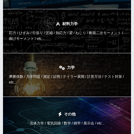
材料力学
応力 / ひずみ / 引張り / 圧縮 / 熱応力 / 梁 / ねじり /
断面二次モーメント /
曲げモーメント /
etc...
力学
摩擦係数 / 力学問題 / 測定 / 証明 / テイラー展開 / 計算方法 /
テスト対策 /
etc...
その他
流体力学 / 電気回路 / 数学 / 雑学 / 展示会 / etc...