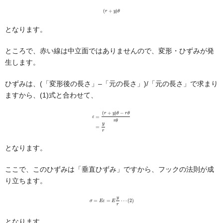
(
r
+
y
)
θ
となります。
ところで、赤い線は中立面ではありませんので、変形・ひずみが発
生します。
ひずみは、(「変形後の長さ」–「元の長さ」)/「元の長さ」で求まり
ますから、(1)式と合わせて、
ε
=
(
r
+
y
)
θ
−
r
θ
r
θ
=
y
r
となります。
ここで、このひずみは「垂直ひずみ」ですから、フックの法則が成
り立ちます。
σ
=
E
ε
=
E
y
r
⋯
(
2
)
となります。