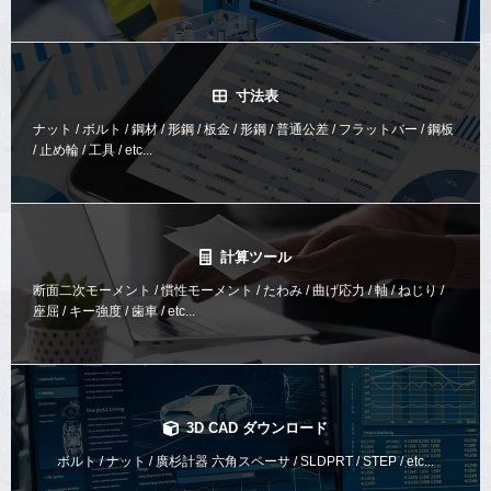
寸法表
ナット / ボルト / 鋼材 / 形鋼 / 板金 / 形鋼 / 普通公差 / フラットバー / 鋼板
/ 止め輪 / 工具 / etc...
計算ツール
断面二次モーメント / 慣性モーメント / たわみ / 曲げ応力 / 軸 / ねじり /
座屈 / キー強度 / 歯車 / etc...
3D CAD ダウンロード
ボルト / ナット / 廣杉計器 六角スペーサ / SLDPRT / STEP / etc...