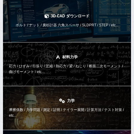
3D CAD ダウンロード
ボルト / ナット / 廣杉計器 六角スペーサ / SLDPRT / STEP / etc...
材料力学
応力 / ひずみ / 引張り / 圧縮 / 熱応力 / 梁 / ねじり /
断面二次モーメント /
曲げモーメント /
etc...
力学
摩擦係数 / 力学問題 / 測定 / 証明 / テイラー展開 / 計算方法 /
テスト対策 /
etc...