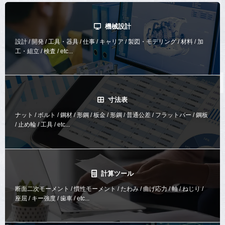
機械設計
設計 / 開発 / 工具・器具 / 仕事 / キャリア / 製図・モデリング / 材料 / 加
工・組立 / 検査 / etc...
寸法表
ナット / ボルト / 鋼材 / 形鋼 / 板金 / 形鋼 / 普通公差 / フラットバー / 鋼板
/ 止め輪 / 工具 / etc...
計算ツール
断面二次モーメント / 慣性モーメント / たわみ / 曲げ応力 / 軸 / ねじり /
座屈 / キー強度 / 歯車 / etc...