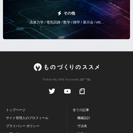
その他
流体力学 / 電気回路 / 数学 / 雑学 / 展示会 / etc...
Follow My SNS Accounts (◍ᐡᐤᐡ◍)
トップページ
全ての記事
サイト管理人のプロフィール
機械設計
プライバシー ポリシー
寸法表