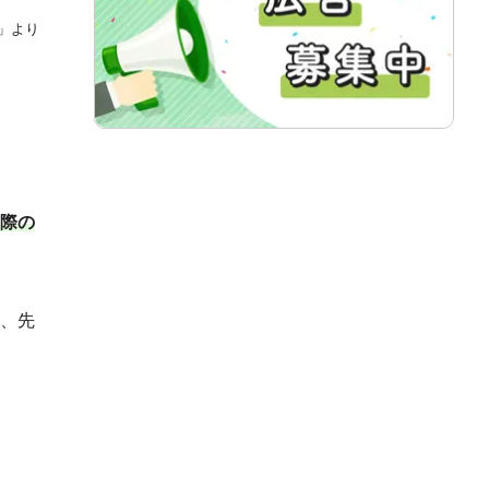
」より
際の
、先