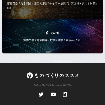
摩擦係数 / 力学問題 / 測定 / 証明 / テイラー展開 / 計算方法 /
テスト対策 /
etc...
その他
流体力学 / 電気回路 / 数学 / 雑学 / 展示会 / etc...
Follow My SNS Accounts (◍ᐡᐤᐡ◍)