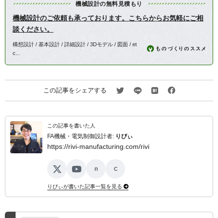
機械設計の無料見積もり
機械設計のご依頼も承っております。こちらからお気軽にご相
談ください。
構想設計 / 基本設計 / 詳細設計 / 3Dモデル / 図面 / et
c...
この記事をシェアする
この記事を書いた人
FA機械・電気制御設計者:
りびぃ
https://rivi-manufacturing.com/rivi
n
C
X
YouTube
note
ココナラ
りびぃが書いた記事一覧を見る