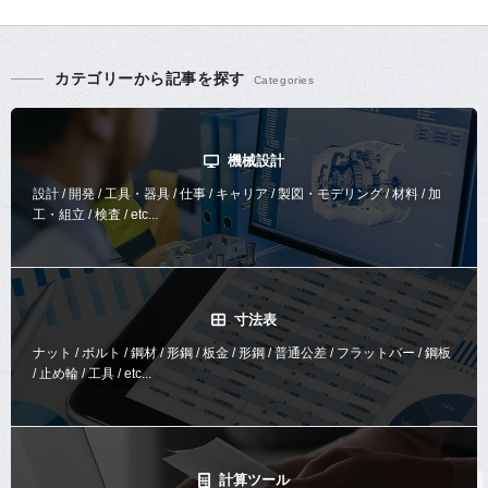
カテゴリーから記事を探す
機械設計
設計 / 開発 / 工具・器具 / 仕事 / キャリア / 製図・モデリング / 材料 / 加
工・組立 / 検査 / etc...
寸法表
ナット / ボルト / 鋼材 / 形鋼 / 板金 / 形鋼 / 普通公差 / フラットバー / 鋼板
/ 止め輪 / 工具 / etc...
計算ツール