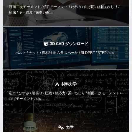
断面二次モーメント / 慣性モーメント / たわみ / 曲げ応力 / 軸 / ねじり /
座屈 / キー強度 / 歯車 / etc...
3D CAD ダウンロード
ボルト / ナット / 廣杉計器 六角スペーサ / SLDPRT / STEP / etc...
材料力学
応力 / ひずみ / 引張り / 圧縮 / 熱応力 / 梁 / ねじり /
断面二次モーメント /
曲げモーメント /
etc...
力学