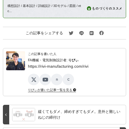
構想設計 / 基本設計 / 詳細設計 / 3Dモデル / 図面 / et
c...
この記事をシェアする
この記事を書いた人
FA機械・電気制御設計者:
りびぃ
https://rivi-manufacturing.com/rivi
n
C
X
YouTube
note
ココナラ
りびぃが書いた記事一覧を見る
緩くてもダメ、締めすぎてもダメ。意外と難しい
ねじの締付け