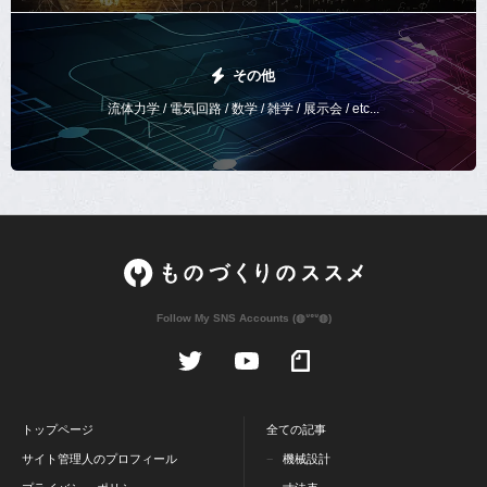
その他
流体力学 / 電気回路 / 数学 / 雑学 / 展示会 / etc...
Follow My SNS Accounts (◍ᐡᐤᐡ◍)
トップページ
全ての記事
サイト管理人のプロフィール
機械設計