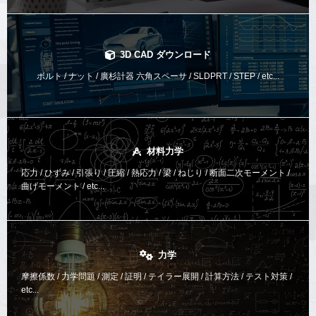
3D CAD ダウンロード
ボルト / ナット / 廣杉計器 六角スペーサ / SLDPRT / STEP / etc...
材料力学
応力 / ひずみ / 引張り / 圧縮 / 熱応力 / 梁 / ねじり /
断面二次モーメント /
曲げモーメント /
etc...
力学
摩擦係数 / 力学問題 / 測定 / 証明 / テイラー展開 / 計算方法 /
テスト対策 /
etc...