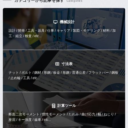
カテゴリーから記事を探す
機械設計
設計 / 開発 / 工具・器具 / 仕事 / キャリア / 製図・モデリング / 材料 / 加
工・組立 / 検査 / etc...
寸法表
ナット / ボルト / 鋼材 / 形鋼 / 板金 / 形鋼 / 普通公差 / フラットバー / 鋼板
/ 止め輪 / 工具 / etc...
計算ツール
断面二次モーメント / 慣性モーメント / たわみ / 曲げ応力 / 軸 / ねじり /
座屈 / キー強度 / 歯車 / etc...