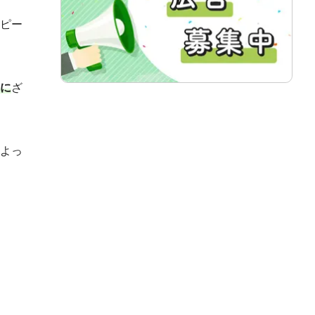
ピー
に
ざ
よっ