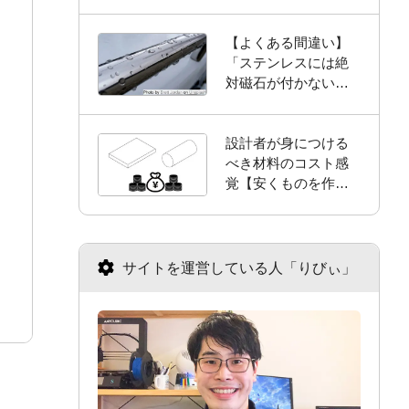
【よくある間違い】
「ステンレスには絶
対磁石が付かない」
はウソ
設計者が身につける
べき材料のコスト感
覚【安くものを作ろ
う】
サイトを運営している人「りびぃ」