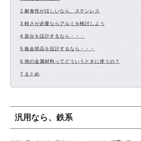
2 耐食性がほしいなら、ステンレス
3 軽さが必要ならアルミを検討しよう
4 架台を設計するなら・・・
5 板金部品を設計するなら・・・
6 他の金属材料ってどういうときに使うの？
7 まとめ
汎用なら、鉄系