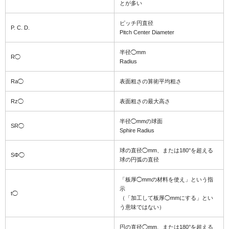
とが多い
ピッチ円直径
P. C. D.
Pitch Center Diameter
半径◯mm
R◯
Radius
Ra◯
表面粗さの算術平均粗さ
Rz◯
表面粗さの最大高さ
半径◯mmの球面
SR◯
Sphire Radius
球の直径◯mm、または180°を超える
SΦ◯
球の円弧の直径
「板厚◯mmの材料を使え」という指
示
t◯
（「加工して板厚◯mmにする」とい
う意味ではない）
円の直径◯mm、または180°を超える