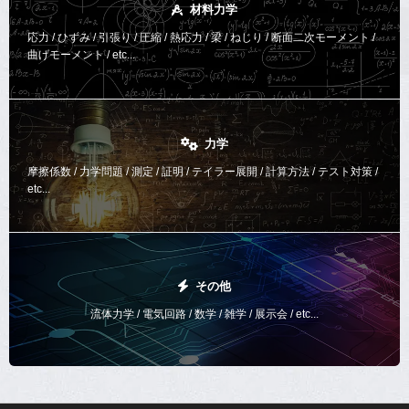
材料力学
応力 / ひずみ / 引張り / 圧縮 / 熱応力 / 梁 / ねじり /
断面二次モーメント /
曲げモーメント /
etc...
力学
摩擦係数 / 力学問題 / 測定 / 証明 / テイラー展開 / 計算方法 /
テスト対策 /
etc...
その他
流体力学 / 電気回路 / 数学 / 雑学 / 展示会 / etc...