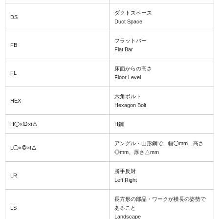
ダクトスペース
DS
Duct Space
フラットバー
FB
Flat Bar
床面からの高さ
FL
Floor Level
六角ボルト
HEX
Hexagon Bolt
H◯×◎×t△
H鋼
アングル・山形鋼で、幅◯mm、高さ
L◯×◎×t△
◎mm、厚さ△mm
勝手反対
LR
Left Right
長方形の部品・ワークが横長の姿勢で
LS
あること
Landscape