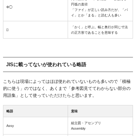
円弧の直径
Φ◯
「ファイ」が正しい読み方だが、「パ
イ」とか「まる」と読む人も多い
「かく」と呼ぶ。幅と奥行が同じ寸法
□
の正方形であることを意味する
JISに載ってないが使われている略語
こちらは現場によってはほぼ使われていないものも多いので「積極
的に使う」のではなく、あくまで「参考図見ててわからない部分の
用語集」として使っていただけたらと思います。
略語
意味
組立図・アセンブリ
Assy
Assembly