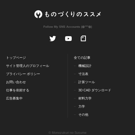
Follow My SNS Accounts (◍ᐡᐤᐡ◍)
トップページ
全ての記事
サイト管理人のプロフィール
機械設計
プライバシー ポリシー
寸法表
お問い合わせ
計算ツール
仕事を依頼する
3D CAD ダウンロード
広告募集中
材料力学
力学
その他
© Monozukuri no Susume