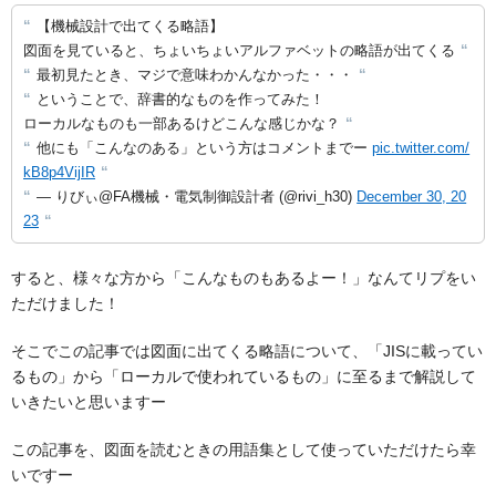
【機械設計で出てくる略語】
図面を見ていると、ちょいちょいアルファベットの略語が出てくる
最初見たとき、マジで意味わかんなかった・・・
ということで、辞書的なものを作ってみた！
ローカルなものも一部あるけどこんな感じかな？
他にも「こんなのある」という方はコメントまでー
pic.twitter.com/
kB8p4VijIR
— りびぃ@FA機械・電気制御設計者 (@rivi_h30)
December 30, 20
23
すると、様々な方から「こんなものもあるよー！」なんてリプをい
ただけました！
そこでこの記事では図面に出てくる略語について、「JISに載ってい
るもの」から「ローカルで使われているもの」に至るまで解説して
いきたいと思いますー
この記事を、図面を読むときの用語集として使っていただけたら幸
いですー