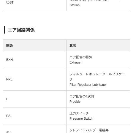
◯ST
Station
エア回路関係
略語
意味
エア配管の排気
EXH
Exhaust
フィルタ・レギュレータ・ルブリケー
FRL
タ
Filter Regulator Lubricator
エア配管の1次側
P
Provide
圧力スイッチ
PS
Pressure Switch
ソレノイドバルブ・電磁弁
SV