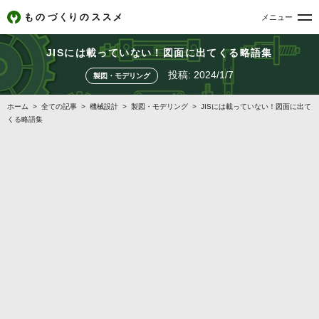
メニュー
JISには載っていない！図面に出てくる略語集
投稿:
2024/1/7
製図・モデリング
ホーム
>
全ての記事
>
機械設計
>
製図・モデリング
>
JISには載っていない！図面に出て
くる略語集