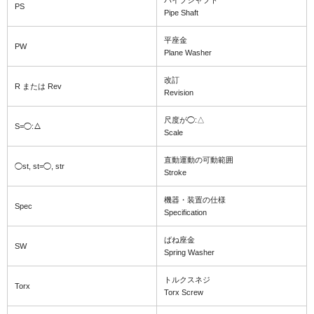
パイプシャフト
PS
Pipe Shaft
平座金
PW
Plane Washer
改訂
R または Rev
Revision
尺度が◯:△
S=◯:△
Scale
直動運動の可動範囲
◯st, st=◯, str
Stroke
機器・装置の仕様
Spec
Specification
ばね座金
SW
Spring Washer
トルクスネジ
Torx
Torx Screw