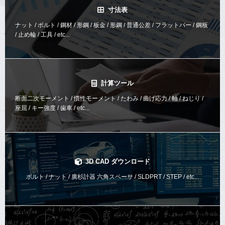
寸法表
ナット / ボルト / 鋼材 / 形鋼 / 板金 / 形鋼 / 普通公差 / フラットバー / 鋼板
/ 止め輪 / 工具 / etc...
計算ツール
断面二次モーメント / 慣性モーメント / たわみ / 曲げ応力 / 軸 / ねじり /
座屈 / キー強度 / 歯車 / etc...
3D CAD ダウンロード
ボルト / ナット / 廣杉計器 六角スペーサ / SLDPRT / STEP / etc...