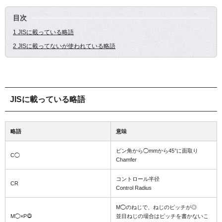
目次
1 JISに載っている略語
2 JISに載ってないが使われている略語
JISに載っている略語
略語
意味
ピン角から◯mmから45°に面取り
C◯
Chamfer
コントロール半径
CR
Control Radius
M◯のねじで、ねじのピッチが◎
M◯×P◎
並目ねじの場合はピッチを書かないこ