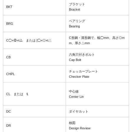
ブラケット
BKT
Bracket
ベアリング
BRG
Bearing
C形鋼・溝形鋼で、幅◯mm、高さ◎m
C◯×◎×t△ または [◯×◎×t△
m、厚さ△mm
六角穴付きボルト
CB
Cap Bolt
チェッカープレート
CHPL
Checker Plate
中心線
CL または ℄
Center Lin
DC
ダイヤカット
検図
DR
Design Review