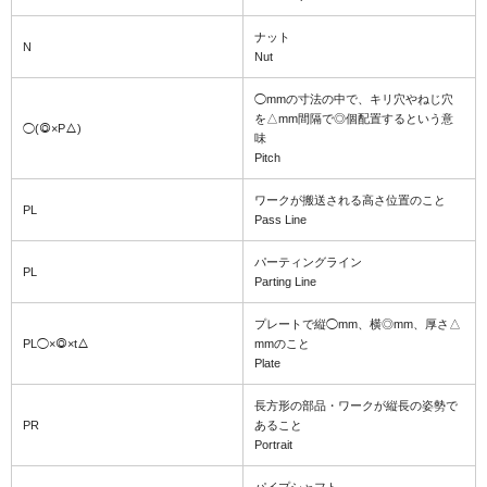
ナット
N
Nut
◯mmの寸法の中で、キリ穴やねじ穴
を△mm間隔で◎個配置するという意
◯(◎×P△)
味
Pitch
ワークが搬送される高さ位置のこと
PL
Pass Line
パーティングライン
PL
Parting Line
プレートで縦◯mm、横◎mm、厚さ△
PL◯×◎×t△
mmのこと
Plate
長方形の部品・ワークが縦長の姿勢で
PR
あること
Portrait