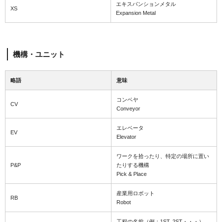
エキスパンションメタル
XS
Expansion Metal
機構・ユニット
略語
意味
コンベヤ
CV
Conveyor
エレベータ
EV
Elevator
ワークを拾ったり、特定の場所に置い
P&P
たりする機構
Pick & Place
産業用ロボット
RB
Robot
工程の名前（例：1ST, 2ST・・・）