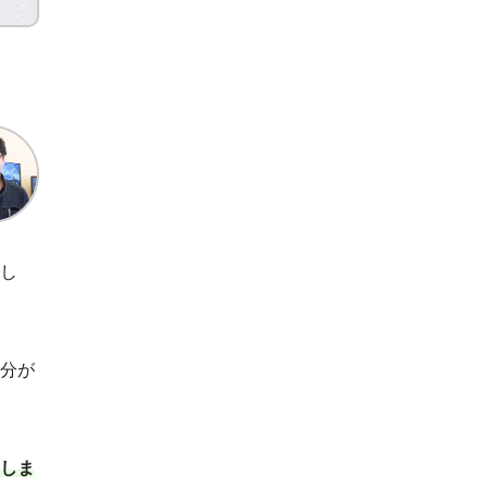
し
分が
しま