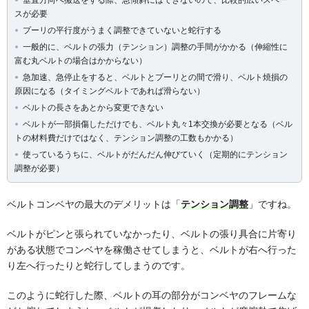
垂直方向へ搬送をする際、急傾斜にはできないので、比較的広いスペー
スが必要
プーリの平行度がうまく調整できていないと蛇行する
一般的に、ベルトの張力（テンション）調整の手間がかかる（伸縮性に
富む丸ベルトの場合はかからない）
急加速、急停止をすると、ベルトとプーリとの間で滑り、ベルト焼損の
原因になる（タイミングベルトであれば滑らない）
ベルトの長さをあとから変更できない
ベルトが一部損傷しただけでも、ベルト丸々1本交換が必要となる（ベル
トの材料費だけではなく、テンション調整の工数もかかる）
使っているうちに、ベルトがだんだん伸びていく（定期的にテンション
調整が必要）
ベルトコンベヤの最大のデメリットは「
テンション調整
」ですね。
ベルトがピンと張られていなかったり、ベルトの張り具合に片寄り
がある状態でコンベヤを稼働させてしまうと、ベルトが右へ行った
り左へ行ったりと蛇行してしまうのです。
このように蛇行した際、ベルトの耳の部分がコンベヤのフレームな