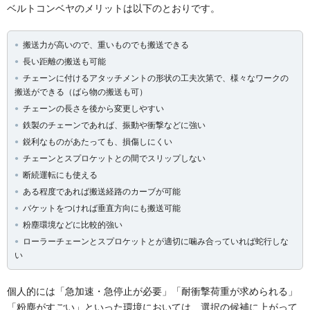
ベルトコンベヤのメリットは以下のとおりです。
搬送力が高いので、重いものでも搬送できる
長い距離の搬送も可能
チェーンに付けるアタッチメントの形状の工夫次第で、様々なワークの
搬送ができる（ばら物の搬送も可）
チェーンの長さを後から変更しやすい
鉄製のチェーンであれば、振動や衝撃などに強い
鋭利なものがあたっても、損傷しにくい
チェーンとスプロケットとの間でスリップしない
断続運転にも使える
ある程度であれば搬送経路のカーブが可能
バケットをつければ垂直方向にも搬送可能
粉塵環境などに比較的強い
ローラーチェーンとスプロケットとが適切に噛み合っていれば蛇行しな
い
個人的には「急加速・急停止が必要」「耐衝撃荷重が求められる」
「粉塵がすごい」といった環境においては、選択の候補に上がって