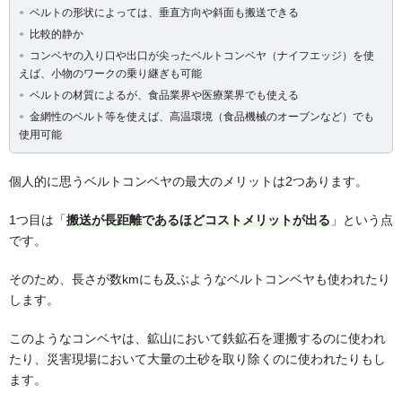
ベルトの形状によっては、垂直方向や斜面も搬送できる
比較的静か
コンベヤの入り口や出口が尖ったベルトコンベヤ（ナイフエッジ）を使
えば、小物のワークの乗り継ぎも可能
ベルトの材質によるが、食品業界や医療業界でも使える
金網性のベルト等を使えば、高温環境（食品機械のオーブンなど）でも
使用可能
個人的に思うベルトコンベヤの最大のメリットは2つあります。
1つ目は「
搬送が長距離であるほどコストメリットが出る
」という点
です。
そのため、長さが数kmにも及ぶようなベルトコンベヤも使われたり
します。
このようなコンベヤは、鉱山において鉄鉱石を運搬するのに使われ
たり、災害現場において大量の土砂を取り除くのに使われたりもし
ます。