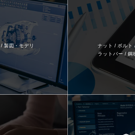
ア / 製図・モデリ
ナット / ボルト /
ラットバー / 鋼板 /