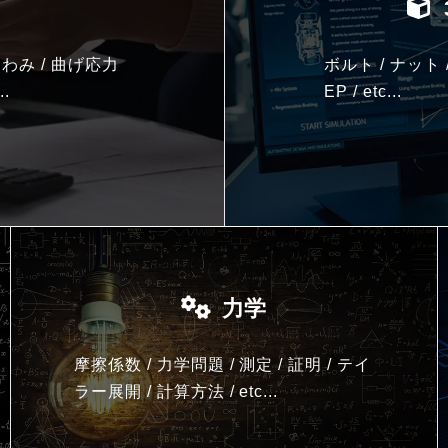
わみ / 曲げ応力
ボルト / ナット 
..
EP / etc...
力学
摩擦係数 / 力学問題 / 測定 / 証明 / テイ
ラー展開 / 計算方法 /
etc...