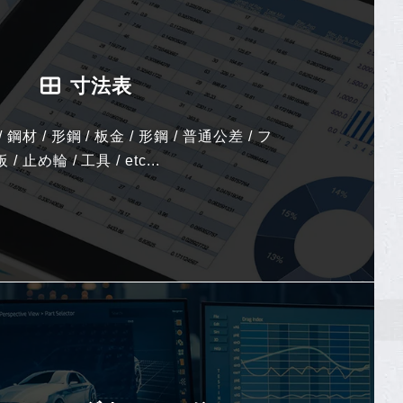
寸法表
 鋼材 / 形鋼 / 板金 / 形鋼 / 普通公差 / フ
 止め輪 / 工具 / etc...