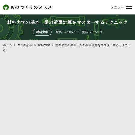
メニュー
材料力学の基本：梁の荷重計算をマスターするテクニック
材料力学
投稿:
2019/7/21
更新:
2025/4/4
ホーム
>
全ての記事
>
材料力学
>
材料力学の基本：梁の荷重計算をマスターするテクニッ
ク