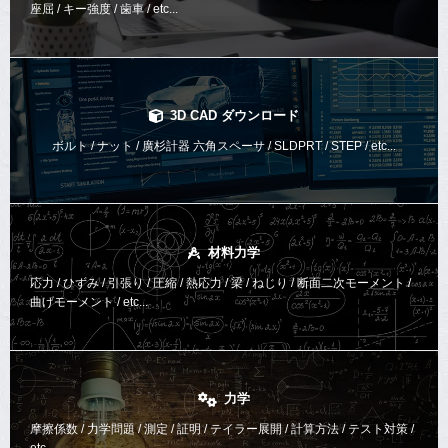
座屈 / キー強度 / 歯車 / etc...
3D CAD ダウンロード
ボルト / ナット / 廣杉計器 六角スペーサ / SLDPRT / STEP / etc...
材料力学
応力 / ひずみ / 引張り / 圧縮 / 熱応力 / 梁 / ねじり /
断面二次モーメント /
曲げモーメント /
etc...
力学
摩擦係数 / 力学問題 / 測定 / 証明 / テイラー展開 / 計算方法 /
テスト対策 /