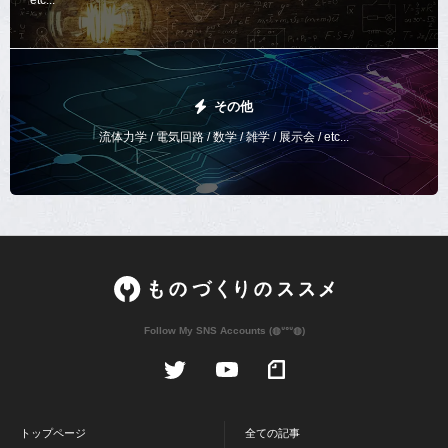
etc...
その他
流体力学 / 電気回路 / 数学 / 雑学 / 展示会 / etc...
Follow My SNS Accounts (◍ᐡᐤᐡ◍)
トップページ
全ての記事