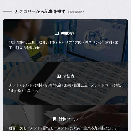
カテゴリーから記事を探す
機械設計
設計 / 開発 / 工具・器具 / 仕事 / キャリア / 製図・モデリング / 材料 / 加
工・組立 / 検査 / etc...
寸法表
ナット / ボルト / 鋼材 / 形鋼 / 板金 / 形鋼 / 普通公差 / フラットバー / 鋼板
/ 止め輪 / 工具 / etc...
計算ツール
断面二次モーメント / 慣性モーメント / たわみ / 曲げ応力 / 軸 / ねじり /