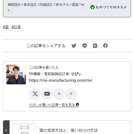
構想設計 / 基本設計 / 詳細設計 / 3Dモデル / 図面 / et
c...
梁
計算
この記事をシェアする
この記事を書いた人
FA機械・電気制御設計者:
りびぃ
https://rivi-manufacturing.com/rivi
n
C
X
YouTube
note
ココナラ
りびぃが書いた記事一覧を見る
梁の支持方法と、使い分けの方法