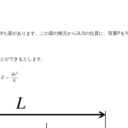
持ち梁があります。この梁の根元から2L/3の位置に、荷重Pを
とができるとします。
Z
=
b
h
2
6