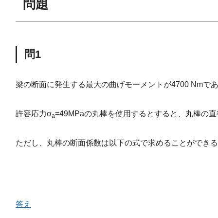
問題
問1
梁の断面に発生する最大の曲げモーメントが4700 Nmで
許容応力σ
=49MPaの丸棒を使用するとすると、丸棒の
a
ただし、丸棒の断面係数は以下の式で求めることができる
答え