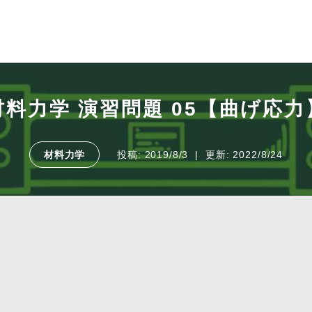
材料力学 演習問題 05【曲げ応力
材料力学
投稿:
2019/8/3
更新:
2022/8/24