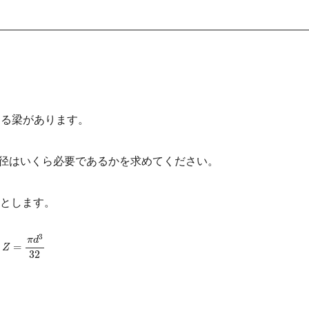
ある梁があります。
直径はいくら必要であるかを求めてください。
とします。
Z
=
π
d
3
32