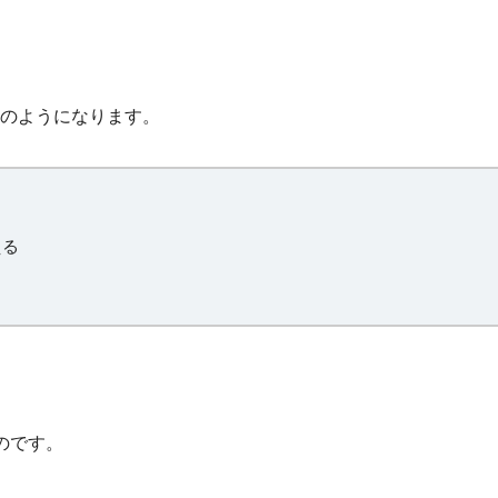
のようになります。
える
く
のです。