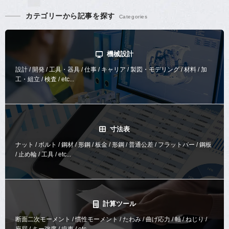
カテゴリーから記事を探す
機械設計
設計 / 開発 / 工具・器具 / 仕事 / キャリア / 製図・モデリング / 材料 / 加
工・組立 / 検査 / etc...
寸法表
ナット / ボルト / 鋼材 / 形鋼 / 板金 / 形鋼 / 普通公差 / フラットバー / 鋼板
/ 止め輪 / 工具 / etc...
計算ツール
断面二次モーメント / 慣性モーメント / たわみ / 曲げ応力 / 軸 / ねじり /