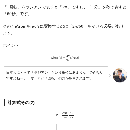
「1回転」をラジアンで表すと「2π」ですし、「1分」を秒で表すと
「60秒」です。
そのためrpmをrad/sに変換するのに「2π/60」をかける必要があり
ます。
ポイント
ω
[
r
a
d
/
s
]
=
2
π
60
n
[
r
p
m
]
日本人にとって「ラジアン」という単位はあまりなじみがない
ですよねー。「度」とか「回転」の方が多用されます。
計算式その(2)
T
=
G
D
2
375
Δ
n
Δ
t