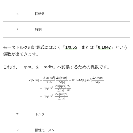
n
回転数
t
時刻
モータトルクの計算式にはよく「
1/9.55
」または「
0.1047
」という
係数が出てきます。
これは、「rpm」を「rad/s」へ変換するための係数です。
m
T
2
[
]
N
Δ
･
n
m
[
r
p
]
=
m
J
]
[
Δ
k
t
g
[
s
･
]
m
=
m
2
J
2
]
[
9.55
k
]
Δ
g
･
ω
m
[
Δ
r
2
a
n
]
d
[
Δ
r
/
p
s
n
m
]
[
Δ
r
]
p
t
Δ
m
[
s
t
[
]
]
s
Δ
]
t
=
[
s
0.1047
]
2
π
60
J
=
[
J
k
[
g
k
･
g
･
･
･
･
･
･
T
トルク
J
慣性モーメント