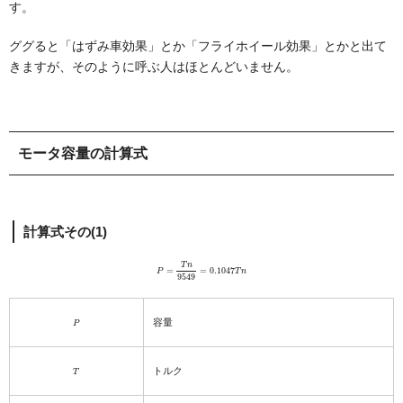
す。
ググると「はずみ車効果」とか「フライホイール効果」とかと出て
きますが、そのように呼ぶ人はほとんどいません。
モータ容量の計算式
計算式その(1)
P
=
T
n
9549
=
0.1047
T
n
P
容量
T
トルク