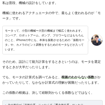
私は普段、機械の設計をしています。
機械に使われるアクチュエータの中で、最もよく使われるのが「モ
ータ」です。
モータって、小型の機械〜大型の機械まで幅広く使われます。
コンベア、ロボットアーム、ポンプ、ブロワーなどはもちろん
のこと、iPhoneの中にも、本体を振動させるための「振動モー
タ」や、カメラのピント調整をするためのモータなどが入って
います。
そのため、設計にて能力計算をするときというのは、モータを選定
するときが大半だったりします。
でも、モータの計算式を調べてみると、
根拠のわからない係数
がか
かっていたりして、なかなか計算式の理解が困難だったりします。
この係数の根拠は、決して経験則からくる係数などではなく、
力の単位が「SI単位系」じゃなくて「重力単位系」だったり