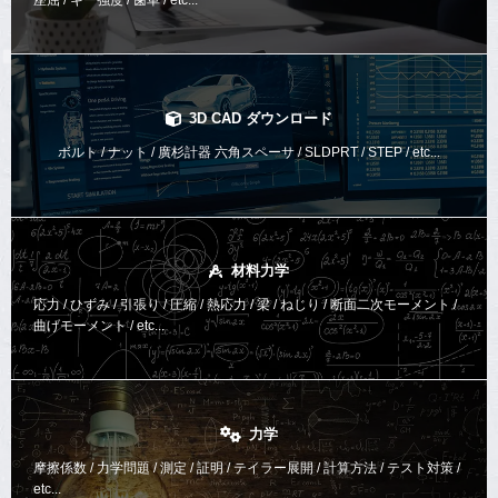
座屈 / キー強度 / 歯車 / etc...
3D CAD ダウンロード
ボルト / ナット / 廣杉計器 六角スペーサ / SLDPRT / STEP / etc...
材料力学
応力 / ひずみ / 引張り / 圧縮 / 熱応力 / 梁 / ねじり /
断面二次モーメント /
曲げモーメント /
etc...
力学
摩擦係数 / 力学問題 / 測定 / 証明 / テイラー展開 / 計算方法 /
テスト対策 /
etc...