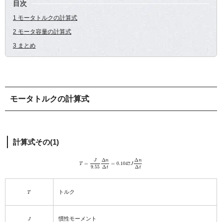
目次
1 モータトルクの計算式
2 モータ容量の計算式
3 まとめ
モータトルクの計算式
計算式その(1)
T
=
J
9.55
Δ
n
Δ
t
=
0.1047
J
Δ
n
Δ
t
T
トルク
J
慣性モーメント