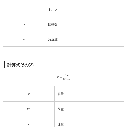
T
トルク
n
回転数
ω
角速度
計算式その(2)
P
=
W
v
6.12
η
P
容量
W
荷重
v
速度