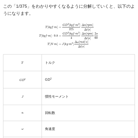
この「1/375」をわかりやすくなるように分解していくと、以下のよ
うになります。
m
]
⋅
9.8
T
[
k
=
g
G
f
･
D
m
2
[
]
k
=
g
G
f
･
D
m
2
m
[
2
k
2
]
g
4
]
Δ
f
Δ
･
ω
n
m
[
[
r
2
r
p
a
]
m
375
d
/
]
s
Δ
]
Δ
Δ
t
[
n
s
t
[
[
]
s
r
2
p
]
π
m
60
]
Δ
T
t
[
[
s
N
]
･
T
m
[
k
]
g
=
f
J
･
[
k
g
･
･
･
･
･
･
･
T
トルク
G
D
2
2
GD
J
慣性モーメント
n
回転数
ω
角速度