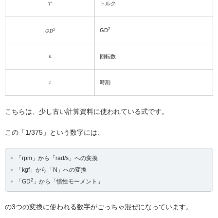
T
トルク
G
D
2
2
GD
n
回転数
t
時刻
こちらは、少し古い計算資料に使われている式です。
この「1/375」という数字には、
「rpm」から「rad/s」への変換
「kgf」から「N」への変換
2
「GD
」から「慣性モーメント」
の3つの変換に使われる数字がごっちゃ混ぜになっています。