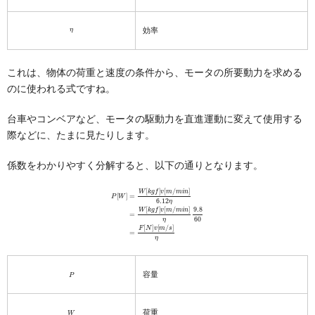
η
効率
これは、物体の荷重と速度の条件から、モータの所要動力を求める
のに使われる式ですね。
台車やコンベアなど、モータの駆動力を直進運動に変えて使用する
際などに、たまに見たりします。
係数をわかりやすく分解すると、以下の通りとなります。
P
[
W
]
=
W
[
k
g
f
]
v
[
m
/
m
i
n
]
6.12
[
η
m
=
/
W
s
]
[
η
k
g
f
]
v
[
m
/
m
i
n
]
η
9.8
60
=
F
[
N
]
v
P
容量
W
荷重