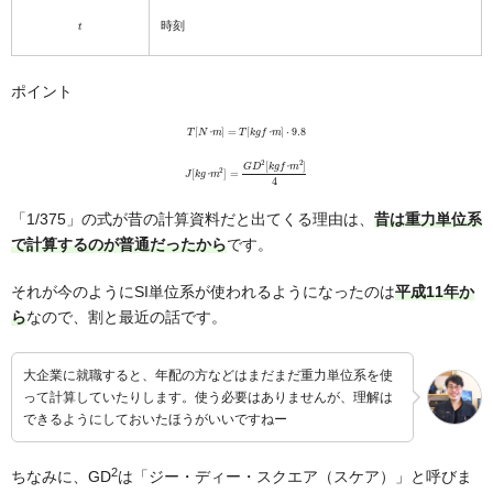
t
時刻
ポイント
T
[
N
･
m
]
=
T
[
k
g
f
･
m
]
⋅
9.8
･
･
J
[
k
g
･
m
2
]
=
G
D
2
[
k
g
f
･
m
2
]
4
･
･
「1/375」の式が昔の計算資料だと出てくる理由は、
昔は重力単位系
で計算するのが普通だったから
です。
それが今のようにSI単位系が使われるようになったのは
平成11年か
ら
なので、割と最近の話です。
大企業に就職すると、年配の方などはまだまだ重力単位系を使
って計算していたりします。使う必要はありませんが、理解は
できるようにしておいたほうがいいですねー
2
ちなみに、GD
は「ジー・ディー・スクエア（スケア）」と呼びま