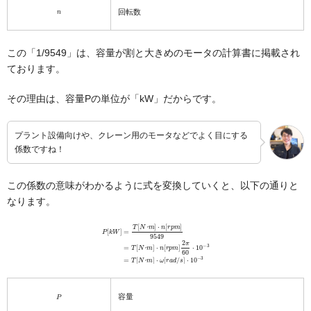
n
回転数
この「1/9549」は、容量が割と大きめのモータの計算書に掲載され
ております。
その理由は、容量Pの単位が「kW」だからです。
プラント設備向けや、クレーン用のモータなどでよく目にする
係数ですね！
この係数の意味がわかるように式を変換していくと、以下の通りと
なります。
m
]
⋅
n
[
r
P
p
[
m
k
W
]
2
]
π
=
60
T
[
N
⋅
10
･
m
−
3
]
⋅
=
n
T
[
r
[
p
N
m
･
]
m
9549
]
⋅
ω
[
=
r
a
T
d
[
N
/
s
･
]
⋅
10
−
3
･
･
･
P
容量