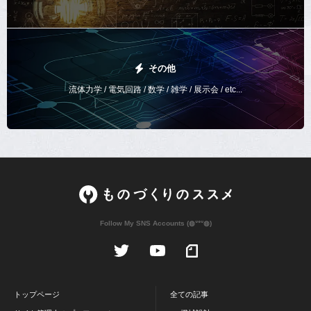
その他
流体力学 / 電気回路 / 数学 / 雑学 / 展示会 / etc...
Follow My SNS Accounts (◍ᐡᐤᐡ◍)
トップページ
全ての記事