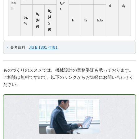
b×
r
,r
1
d
d
1
h
2
b
2
b
1
(J
b
,
1
(N
t
t
t
,t
1
2
1
2
b
S
2
9)
9)
参考資料：
JIS B 1301 付表1
ものづくりのススメでは、機械設計の業務委託も承っております。
ご相談は無料ですので、以下のリンクからお気軽にお問い合わせく
ださい。