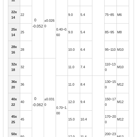
22x
22
9.0
5.4
75~85
M6
14
0
±0.026
-0.052
0
25x
0.40~0.
25
9.0
5.4
85~95
M8
14
60
28x
28
10.0
6.4
95~110
M10
16
32x
110~13
32
11.0
7.4
M10
18
0
36x
130~15
36
11.0
8.4
M12
20
0
0
40x
±0.031
150~17
40
12.0
9.4
M12
22
-0.062
0
0
0.70~1.
00
45x
170~20
45
15.0
10.4
M12
25
0
50x
200~23
50
17.0
11.4
M12