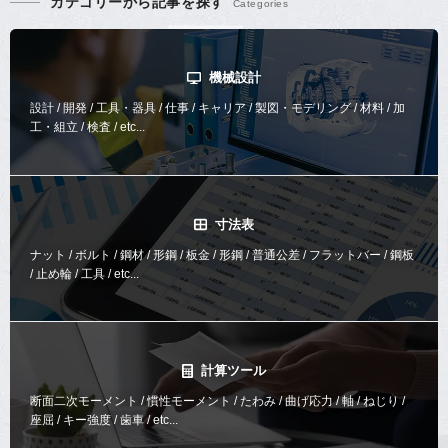
カテゴリーから記事を探す
機械設計
設計 / 開発 / 工具・器具 / 仕事 / キャリア / 製図・モデリング / 材料 / 加
工・組立 / 検査 / etc...
寸法表
ナット / ボルト / 鋼材 / 形鋼 / 板金 / 形鋼 / 普通公差 / フラットバー / 鋼板
/ 止め輪 / 工具 / etc...
計算ツール
断面二次モーメント / 慣性モーメント / たわみ / 曲げ応力 / 軸 / ねじり /
座屈 / キー強度 / 歯車 / etc...