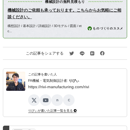
機械設計の無料見積もり
機械設計のご依頼も承っております。こちらからお気軽にご相
談ください。
構想設計 / 基本設計 / 詳細設計 / 3Dモデル / 図面 / et
c...
この記事をシェアする
この記事を書いた人
FA機械・電気制御設計者:
りびぃ
https://rivi-manufacturing.com/rivi
n
C
X
YouTube
note
ココナラ
りびぃが書いた記事一覧を見る