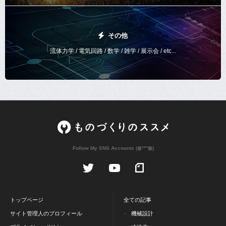
その他
流体力学 / 電気回路 / 数学 / 雑学 / 展示会 / etc...
Follow My SNS Accounts (◍ᐡᐤᐡ◍)
トップページ
全ての記事
サイト管理人のプロフィール
機械設計