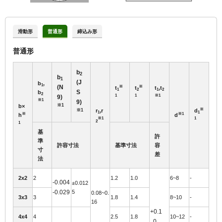
滑動形
普通形
締込み形
普通形
b
2
b
1
(J
b
,
1
(N
※
※
t
t
t
,t
1
2
1
2
S
b
2
1
1
※1
9)
※1
9)
※1
b×
※
r
,r
d
※1
1
1
※
※1
h
d
※1
1
2
1
基
許
準
許容寸法
基準寸法
容
寸
差
法
2x2
2
1.2
1.0
6~8
-
-0.004
±0.012
-0.029
5
0.08~0.
3x3
3
1.8
1.4
8~10
-
16
+0.1
4x4
4
2.5
1.8
10~12
-
0