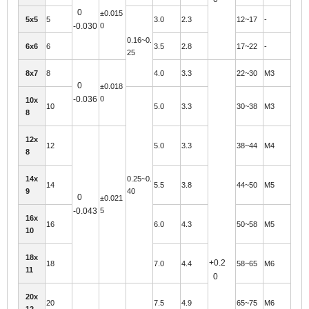
0
±0.015
5x5
5
3.0
2.3
12~17
-
-0.030
0
0.16~0.
6x6
6
3.5
2.8
17~22
-
25
8x7
8
4.0
3.3
22~30
M3
0
±0.018
-0.036
0
10x
10
5.0
3.3
30~38
M3
8
12x
12
5.0
3.3
38~44
M4
8
14x
0.25~0.
14
5.5
3.8
44~50
M5
9
40
0
±0.021
-0.043
5
16x
16
6.0
4.3
50~58
M5
10
18x
+0.2
18
7.0
4.4
58~65
M6
11
0
20x
20
7.5
4.9
65~75
M6
12