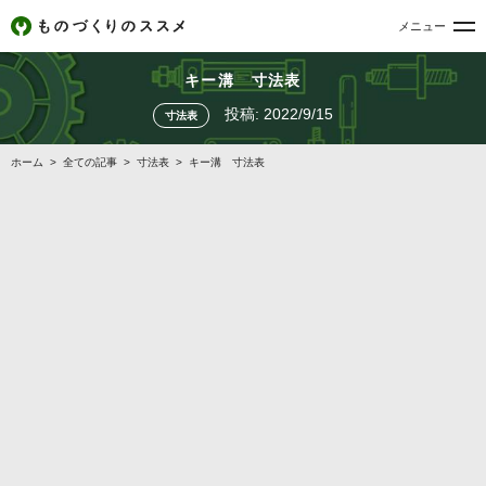
メニュー
キー溝 寸法表
投稿:
2022/9/15
寸法表
ホーム
>
全ての記事
>
寸法表
>
キー溝 寸法表