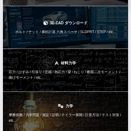
3D CAD ダウンロード
ボルト / ナット / 廣杉計器 六角スペーサ / SLDPRT / STEP / etc...
材料力学
応力 / ひずみ / 引張り / 圧縮 / 熱応力 / 梁 / ねじり /
断面二次モーメント /
曲げモーメント /
etc...
力学
摩擦係数 / 力学問題 / 測定 / 証明 / テイラー展開 / 計算方法 /
テスト対策 /
etc...